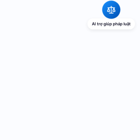
AI trợ giúp pháp luật
TRANG THÔNG TIN ĐIỆN TỬ VỀ PHỔ
BIẾN GIÁO DỤC PHÁP LUẬT