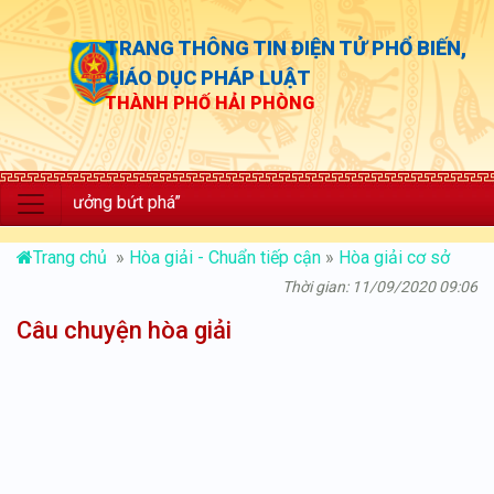
TRANG THÔNG TIN ĐIỆN TỬ PHỔ BIẾN,
GIÁO DỤC PHÁP LUẬT
THÀNH PHỐ HẢI PHÒNG
 trưởng bứt phá”
Trang chủ
»
Hòa giải - Chuẩn tiếp cận
»
Hòa giải cơ sở
Thời gian: 11/09/2020 09:06
Câu chuyện hòa giải