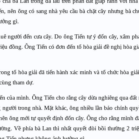
cha bà Lan trồng đã lâu trên phần đất giáp ranh với nhà
n, nên ông có sang nhà yêu cầu bà chặt cây nhưng bà c
ưởng gì.
thuê người đến cưa cây. Do ông Tiến tự ý đốn cây, xâm 
iệu đồng. Ông Tiến có đơn đến tổ hòa giải đề nghị hòa giả
ong tổ hòa giải đã tiến hành xác minh và tổ chức hòa giả
 cùng tham dự.
iến của mình. Ô
ng Tiến cho rằng cây dừa nghiêng qua đất
 người trong nhà. Mặt khác, ông nhiều lần báo chính quy
nên ông mới tự quyết định đốn cây.
Ông cho rằng mình đã
hường. Về phía bà Lan thì nhất quyết đòi bồi thường 2 tri
 ông Tiến nhưng không ảnh hưởng gì.