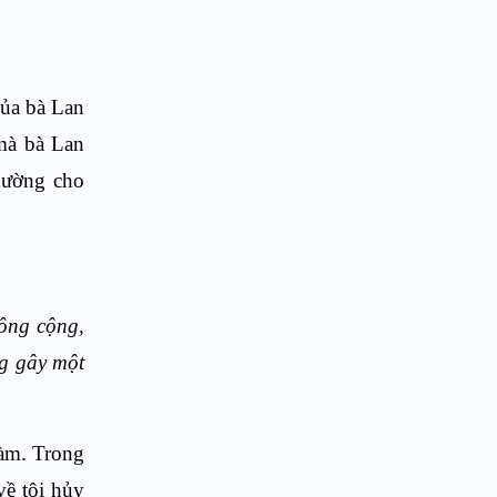
của bà Lan
mà bà Lan
thường cho
công cộng,
ng gây một
làm. Trong
về tội hủy