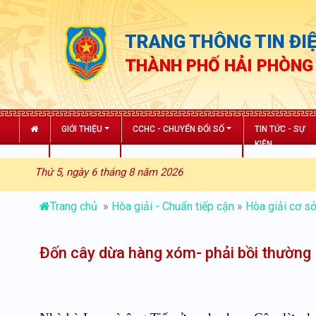
TRANG THÔNG TIN ĐIỆ
THÀNH PHỐ HẢI PHÒNG
GIỚI THIỆU
CCHC - CHUYỂN ĐỔI SỐ
TIN TỨC - SỰ
KIỆN
Thứ 5, ngày 6 tháng 8 năm 2026
Trang chủ
»
Hòa giải - Chuẩn tiếp cận
»
Hòa giải cơ s
Đốn cây dừa hàng xóm- phải bồi thường