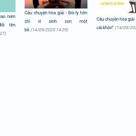
Câu chuyện hòa giải - Đòi ly hôn
cao niên
Câu chuyện hòa giải 
chỉ vì sinh con một
ổi tên
cái khôn”
(14/09/202
bề
(14/09/2020 14:29)
27)