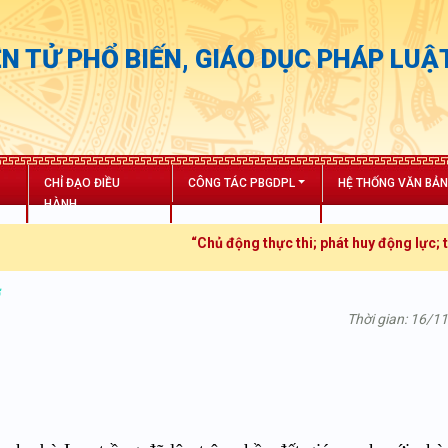
N TỬ PHỔ BIẾN, GIÁO DỤC PHÁP LUẬ
CHỈ ĐẠO ĐIỀU
CÔNG TÁC PBGDPL
HỆ THỐNG VĂN BẢ
HÀNH
“Chủ động thực thi; phát huy động lực; tăng t
ở
Thời gian: 16/1