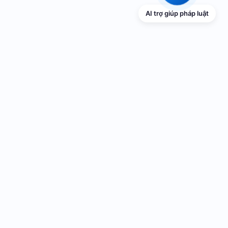
AI trợ giúp pháp luật
Liên hệ
Địa chỉ: Tòa nhà E, Trung tâm Chính trị - Hành chính, Khu