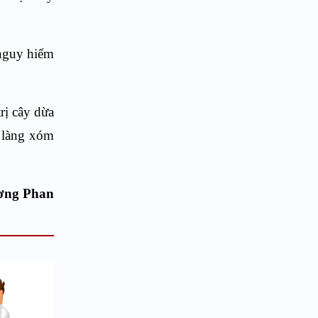
 nguy hiểm
trị cây dừa
h làng xóm
ơng Phan