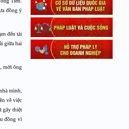
 ông Tiến.
hưa đồng ý
phạm đến
tài
i giữa hai
i, mời ông
 nhà mình,
ền về việc
 gây thiệt
ệu đồng vì