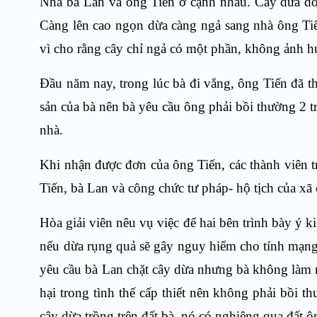
Nhà bà Lan và ông Tiến ở cạnh nhau. Cây dừa do 
Càng lên cao ngọn dừa càng ngả sang nhà ông Tiế
vì cho rằng cây chỉ ngả có một phần, không ảnh h
Đầu năm nay, trong lúc bà đi vắng, ông Tiến đã 
sản
của bà nên bà yêu cầu ông phải bồi thường 2 tr
nhà.
Khi nhận được đơn của ông Tiến, các thành viên tr
Tiến, bà Lan và công chức tư pháp- hộ tịch của xã
Hòa giải viên nêu vụ việc để hai bên trình bày ý k
nếu dừa rụng quả sẽ gây nguy hiểm cho tính mạng
yêu cầu bà Lan chặt cây dừa nhưng bà không làm 
hại trong tình thế cấp thiết nên không phải bồi t
cây dừa trồng trên đất bà, nó có nghiêng qua đất