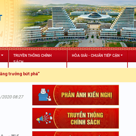
T
N
TRUYỀN THÔNG CHÍNH
HÒA GIẢI - CHUẨN TIẾP CẬN
SÁCH
rưởng bứt phá”
1/2020 08:27