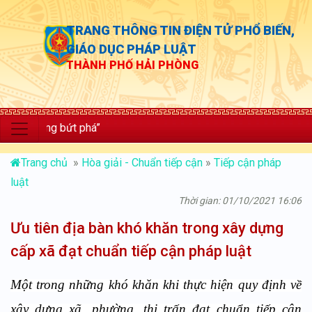
TRANG THÔNG TIN ĐIỆN TỬ PHỔ BIẾN,
GIÁO DỤC PHÁP LUẬT
THÀNH PHỐ HẢI PHÒNG
ởng bứt phá”
Trang chủ
»
Hòa giải - Chuẩn tiếp cận
»
Tiếp cận pháp
luật
Thời gian: 01/10/2021 16:06
Ưu tiên địa bàn khó khăn trong xây dựng
cấp xã đạt chuẩn tiếp cận pháp luật
Một trong những khó khăn khi thực hiện quy định về
xây dựng xã, phường, thị trấn đạt chuẩn tiếp cận