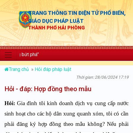
TRANG THÔNG TIN ĐIỆN TỬ PHỔ BIẾN,
GIÁO DỤC PHÁP LUẬT
THÀNH PHỐ HẢI PHÒNG
 bứt phá”
Trang chủ
»
Hỏi đáp pháp luật
Thời gian: 28/06/2024 17:19
Hỏi - đáp: Hợp đồng theo mẫu
Hỏi:
Gia đình tôi kinh doanh dịch vụ cung cấp nước
sinh hoạt cho các hộ dân xung quanh xóm, tôi có cần
phải đăng ký hợp đồng theo mẫu không? Nếu phải