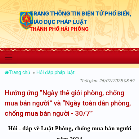
TRANG THÔNG TIN ĐIỆN TỬ PHỔ BIẾN,
GIÁO DỤC PHÁP LUẬT
THÀNH PHỐ HẢI PHÒNG
“Chủ động 
Trang chủ
»
Hỏi đáp pháp luật
Thời gian: 25/07/2025 08:59
Hưởng ứng “Ngày thế giới phòng, chống
mua bán người” và “Ngày toàn dân phòng,
chống mua bán người - 30/7”
Hỏi
-
đáp về Luật Phòng
,
chống mua bán người