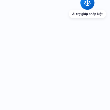
AI trợ giúp pháp luật
TRANG THÔNG TIN ĐIỆN TỬ VỀ PHỔ
BIẾN GIÁO DỤC PHÁP LUẬT
Cơ quan chủ quản: UBND thành phố Hải Phòng