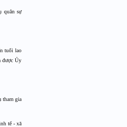
ụ quân sự
n tuổi lao
ra được Ủy
vụ tham gia
nh tế - xã