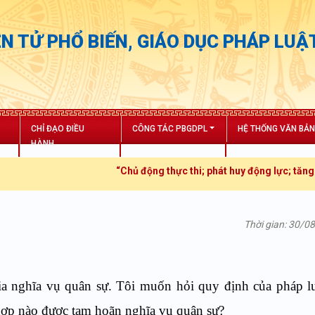
N TỬ PHỔ BIẾN, GIÁO DỤC PHÁP LUẬ
CHỈ ĐẠO ĐIỀU
CÔNG TÁC PBGDPL
HỆ THỐNG VĂN BẢ
HÀNH
“Chủ động thực thi; phát huy động lực; tăng trưởng bứt 
Thời gian: 30/0
ia nghĩa vụ quân sự. Tôi muốn hỏi quy định của pháp lu
hợp nào được tạm hoãn nghĩa vụ quân sự?