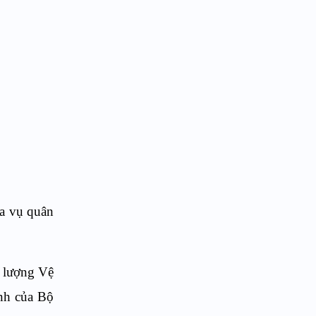
ĩa vụ quân
c lượng Vệ
ịnh của Bộ