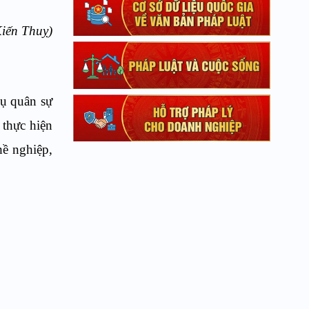
iến Thuỵ)
vụ quân sự
 thực hiện
hề nghiệp,