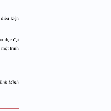
 điều kiện
áo dục đại
 một trình
Bình Minh