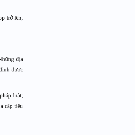
p trở lên,
 Những địa
 định được
pháp luật;
a cấp tiểu