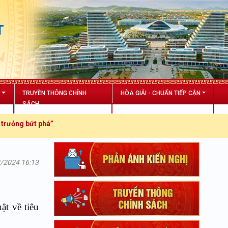
T
N
TRUYỀN THÔNG CHÍNH
HÒA GIẢI - CHUẨN TIẾP CẬN
SÁCH
phá”
8/2024 16:13
ật về tiêu