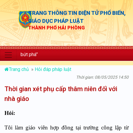
TRANG THÔNG TIN ĐIỆN TỬ PHỔ BIẾN,
GIÁO DỤC PHÁP LUẬT
THÀNH PHỐ HẢI PHÒNG
g bứt phá”
Trang chủ
»
Hỏi đáp pháp luật
Thời gian: 08/05/2025 14:50
Thời gian xét phụ cấp thâm niên đối với
nhà giáo
Hỏi:
Tôi làm giáo viên hợp đồng tại trường công lập từ