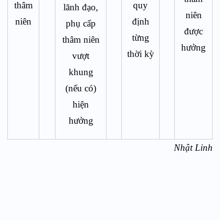
thâm
quy
lãnh đạo,
niên
niên
định
phụ cấp
được
từng
thâm niên
hưởng
thời kỳ
vượt
khung
(nếu có)
hiện
hưởng
Nhật Linh