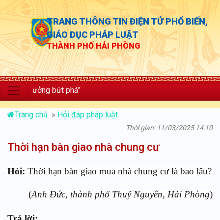
TRANG THÔNG TIN ĐIỆN TỬ PHỔ BIẾN,
GIÁO DỤC PHÁP LUẬT
THÀNH PHỐ HẢI PHÒNG
g trưởng bứt phá”
Trang chủ
»
Hỏi đáp pháp luật
Thời gian: 11/03/2025 14:10
Thời hạn bàn giao nhà chung cư
Hỏi:
Thời hạn bàn giao mua nhà chung cư là bao lâu?
(
Anh Đức, thành phố Thuỷ Nguyên, Hải Phòng
)
Trả lời: