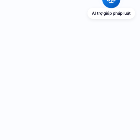
AI trợ giúp pháp luật
TRANG THÔNG TIN ĐIỆN TỬ VỀ PHỔ
BIẾN GIÁO DỤC PHÁP LUẬT
Cơ quan chủ quản: UBND thành phố Hải Phòng