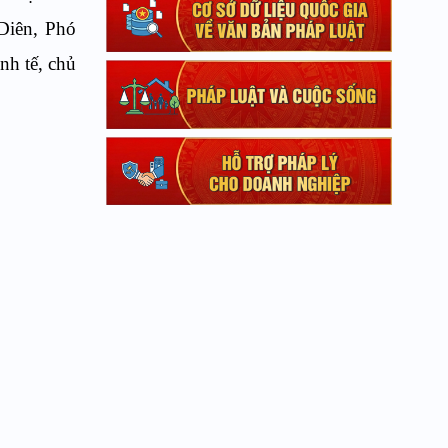
iên, Phó
nh tế, chủ