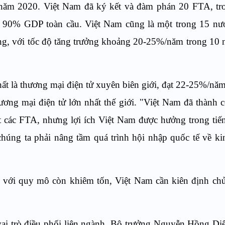
ăm 2020. Việt Nam đã ký kết và đàm phán 20 FTA, tr
ếm 90% GDP toàn cầu. Việt Nam cũng là một trong 15 nư
ông, với tốc độ tăng trưởng khoảng 20-25%/năm trong 10 n
hất là thương mại điện tử xuyên biên giới, đạt 22-25%/năm
ương mại điện tử lớn nhất thế giới. "Việt Nam đã thành 
t các FTA, nhưng lợi ích Việt Nam được hưởng trong tiến
úng ta phải nâng tầm quá trình hội nhập quốc tế về ki
g với quy mô còn khiêm tốn, Việt Nam cần kiên định ch
vai trò điều phối liên ngành, Bộ trưởng Nguyễn Hồng Di