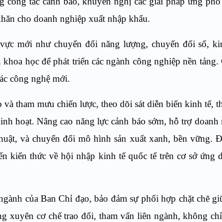
g công tác cảnh báo, khuyến nghị các giải pháp ứng phó
 khăn cho doanh nghiệp xuất nhập khẩu.
h vực mới như chuyển đổi năng lượng, chuyển đổi số, ki
 khoa học để phát triển các ngành công nghiệp nền tảng
các công nghệ mới.
 và tham mưu chiến lược, theo dõi sát diễn biến kinh tế, 
linh hoạt. Nâng cao năng lực cảnh báo sớm, hỗ trợ doanh
thuật, và chuyển đổi mô hình sản xuất xanh, bền vững. 
ến kiến thức về hội nhập kinh tế quốc tế trên cơ sở ứng
 ngành của Ban Chỉ đạo, bảo đảm sự phối hợp chặt chẽ gi
g xuyên cơ chế trao đổi, tham vấn liên ngành, không chỉ