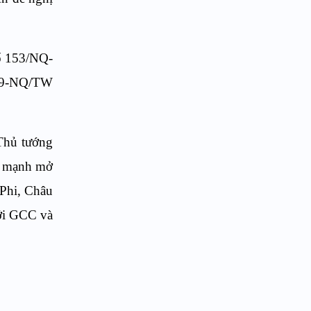
số 153/NQ-
 59-NQ/TW
 Thủ tướng
ẩy mạnh mở
 Phi, Châu
ới GCC và