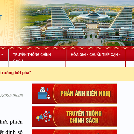
T
N
TRUYỀN THÔNG CHÍNH
HÒA GIẢI - CHUẨN TIẾP CẬN
SÁCH
2/2025 09:03
chức phiên
ết định số