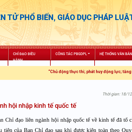
N TỬ PHỔ BIẾN, GIÁO DỤC PHÁP LUẬ
CHỈ ĐẠO ĐIỀU
CÔNG TÁC PBGDPL
HỆ THỐNG VĂN BẢ
HÀNH
“Chủ động thực thi; phát huy động lực; tăng trưởng bứt phá”
Thời gian: 18/1
h hội nhập kinh tế quốc tế
 Chỉ đạo liên ngành hội nhập quốc tế về kinh tế đã tổ 
 tiên của Ban Chỉ đạo sau khi được kiện toàn theo Quy