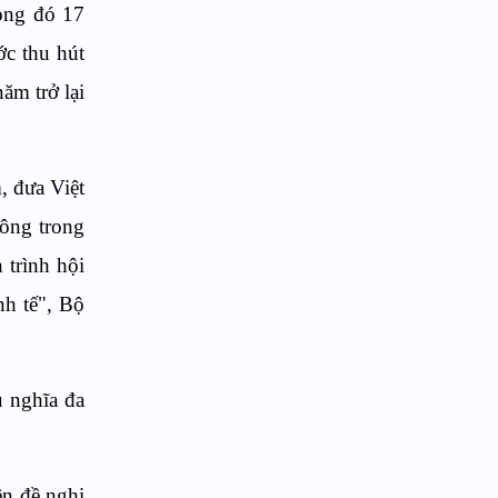
ong đó 17
ớc thu hút
ăm trở lại
, đưa Việt
công trong
 trình hội
nh tế", Bộ
ủ nghĩa đa
ên đề nghị