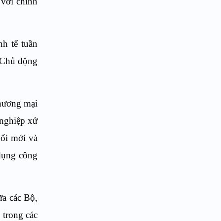
 với chính
nh tế tuần
. Chủ động
thương mại
 nghiệp xử
Đổi mới và
 dụng công
ữa các Bộ,
 trong các