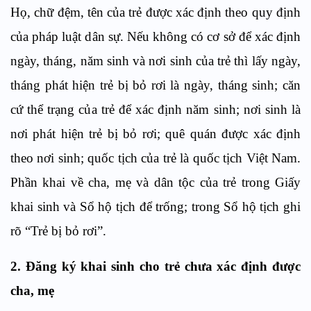
Họ, chữ đệm, tên của trẻ được xác đ
ị
nh theo quy định
của pháp luật dân sự. N
ế
u không có cơ sở để xác định
ngày, tháng, năm sinh và nơi sinh của trẻ thì lấy ngày,
tháng phát hiện trẻ bị b
ỏ
rơi là ngày, tháng sinh; căn
cứ thể trạng của trẻ để xác định năm sinh; nơi sinh là
nơi phát hiện trẻ bị b
ỏ
rơi; quê quán được xác định
theo nơi sinh; quốc tịch của trẻ là quốc tịch Việt Nam.
Phần khai về cha, mẹ và dân tộc của trẻ trong Giấy
khai sinh và
S
ổ hộ tịch để trống; trong Sổ hộ tịch ghi
rõ “Trẻ bị bỏ rơi”.
2
. Đăng ký khai sinh cho trẻ chưa xác định được
cha, mẹ