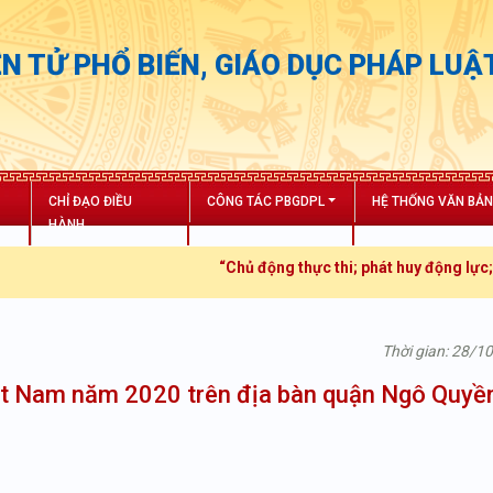
N TỬ PHỔ BIẾN, GIÁO DỤC PHÁP LUẬ
CHỈ ĐẠO ĐIỀU
CÔNG TÁC PBGDPL
HỆ THỐNG VĂN BẢ
HÀNH
“Chủ động thực thi; phát huy động lực; tăng 
Thời gian: 28/1
ệt Nam năm 2020 trên địa bàn quận Ngô Quyề