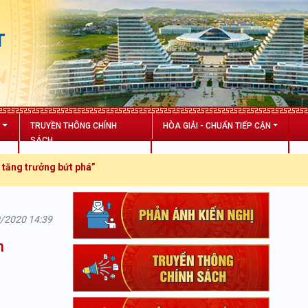
T
N
TRUYỀN THÔNG CHÍNH
HÒA GIẢI - CHUẨN TIẾP CẬN
SÁCH
trưởng bứt phá”
0/2020 14:39
n