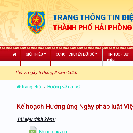
TRANG THÔNG TIN ĐIỆ
THÀNH PHỐ HẢI PHÒNG
GIỚI THIỆU
CCHC - CHUYỂN ĐỔI SỐ
TIN TỨC - SỰ
KIỆN
Thứ 7, ngày 8 tháng 8 năm 2026
Trang chủ
»
Hướng về cơ sở
Kế hoạch Hưởng ứng Ngày pháp luật Vi
Tài liệu đính kèm:
Kh ngo quyèn