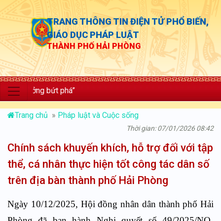
TRANG THÔNG TIN ĐIỆN TỬ PHỔ BIẾN,
GIÁO DỤC PHÁP LUẬT
THÀNH PHỐ HẢI PHÒNG
rưởng bứt phá”
Trang chủ
»
Pháp luật và Cuộc sống
Thời gian: 07/01/2026 08:42
Chính sách khuyến khích, hỗ trợ đối với tập
thể, cá nhân thực hiện tốt công tác dân số
trên địa bàn thành phố Hải Phòng
Ngày 10/12/2025, Hội đồng nhân dân thành phố Hải
Phòng đã ban hành Nghị quyết số 49/2025/NQ-