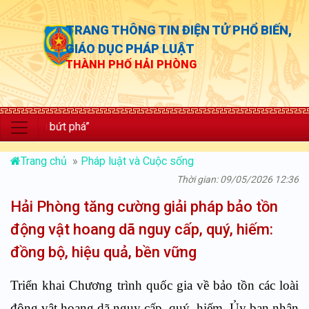
TRANG THÔNG TIN ĐIỆN TỬ PHỔ BIẾN,
GIÁO DỤC PHÁP LUẬT
THÀNH PHỐ HẢI PHÒNG
bứt phá”
Trang chủ
»
Pháp luật và Cuộc sống
Thời gian: 09/05/2026 12:36
Hải Phòng tăng cường giải pháp bảo tồn
động vật hoang dã nguy cấp, quý, hiếm:
đồng bộ, hiệu quả, bền vững
Triển khai Chương trình quốc gia về bảo tồn các loài
động vật hoang dã nguy cấp, quý, hiếm, Ủy ban nhân