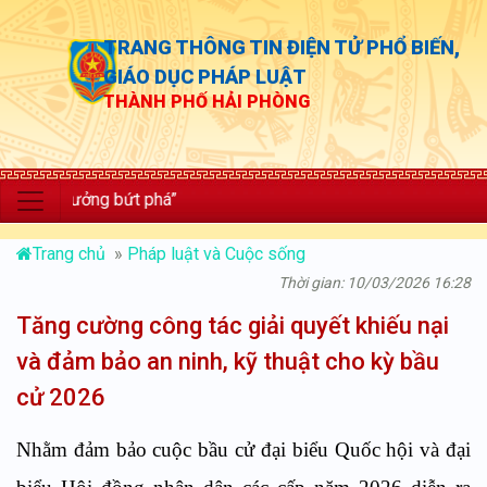
TRANG THÔNG TIN ĐIỆN TỬ PHỔ BIẾN,
GIÁO DỤC PHÁP LUẬT
THÀNH PHỐ HẢI PHÒNG
trưởng bứt phá”
Trang chủ
»
Pháp luật và Cuộc sống
Thời gian: 10/03/2026 16:28
Tăng cường công tác giải quyết khiếu nại
và đảm bảo an ninh, kỹ thuật cho kỳ bầu
cử 2026
Nhằm đảm bảo cuộc bầu cử đại biểu Quốc hội và đại