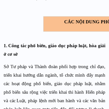
CÁC
NỘI DUNG PH
1.
Công tác phổ biến, giáo dục pháp luật, hòa giải
ở cơ sở
Sở Tư pháp và Thành đoàn p
hối hợp
trong
chỉ đạo,
triển khai hướng dẫn
ngành, tổ chức mình đẩy mạnh
các hoạt động
phổ biến, giáo dục pháp lu
ậ
t
,
nhằm
phổ biến sâu rộng việc triển khai thi hành
H
iến pháp
và
các
L
uật,
pháp lệnh mới ban hành và các văn bản