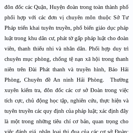
đôn đốc các
Quận, Huyện đ
oàn trong toàn thành phố
phối hợp với các
đơn vị
chuyên môn thuộc Sở Tư
Pháp triển khai tuyên truyền, phổ biến giáo dục pháp
luật trong khu dân cư, phát tờ
gấp pháp luật
cho
đoàn
viên, thanh thiếu nhi
và nhân dân.
Phối hợp du
y trì
chuyên mục phòng
,
chống tệ nạn xã hội trong thanh
niên trên
Đ
ài Phát thanh
và
truyền hình
, B
áo Hải
Phòng
, Chuyên đề An ninh Hải Phòng.
Thường
xuyên kiểm tra, đôn đốc các cơ sở Đoàn trong việc
tích cực, chủ động học tập, nghiên cứu, thực hiện và
tuyên truyền các quy định của pháp luật; xác định đây
là một trong những tiêu chí cơ bản, quan trọng cho
việc đánh giá, phân loại thi đua của các cơ sở Đoàn;