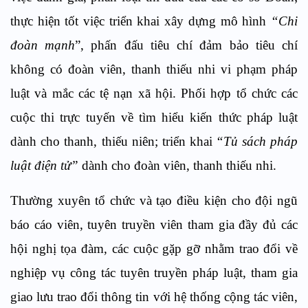
thực hiện tốt việc triển khai x
â
y dựng m
ô
h
ì
nh
“
Chi
đoàn mạnh
”, phấn đấu tiêu chí đảm bảo tiêu chí
không có
đoàn viên, thanh thiếu nhi
vi phạm pháp
luật và mắc các tệ nạn x
ã
hội.
Phối hợp tổ chức các
cuộc thi trực tuyến về tìm hiểu kiến thức pháp luật
dành cho thanh, thiếu niê
n; triển khai
“
Tủ sách pháp
luật điện tử
”
dành cho
đoàn viên,
thanh
thiếu nhi.
Thường xuyên tổ chức và tạo điều kiện cho đội ngũ
báo cáo viên, tuyên truyền viên tham gia đầy đủ các
hội nghị tọa đàm, các cuộc gặp gỡ nhằm trao đổi về
nghiệp vụ công tác tuyên truyền pháp luật, tham gia
giao lưu trao đổi thông tin với hệ thống cộng tác viên,