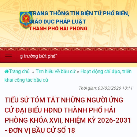
TRANG THÔNG TIN ĐIỆN TỬ PHỔ BIẾN,
GIÁO DỤC PHÁP LUẬT
THÀNH PHỐ HẢI PHÒNG
tăng trưởng bứt phá”
Trang chủ
»
Tìm hiểu về bầu cử
»
Hoạt động chỉ đạo, triển
khai công tác bầu cử
Thời gian: 03/03/2026 10:11
TIỂU SỬ TÓM TẮT NHỮNG NGƯỜI ỨNG
CỬ ĐẠI BIỂU HĐND THÀNH PHỐ HẢI
PHÒNG KHÓA XVII, NHIỆM KỲ 2026-2031
- ĐƠN VỊ BẦU CỬ SỐ 18