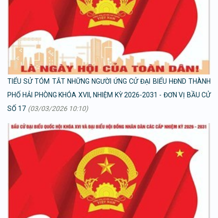
TIỂU SỬ TÓM TẮT NHỮNG NGƯỜI ỨNG CỬ ĐẠI BIỂU HĐND THÀNH
PHỐ HẢI PHÒNG KHÓA XVII, NHIỆM KỲ 2026-2031 - ĐƠN VỊ BẦU CỬ
SỐ 17
(03/03/2026 10:10)