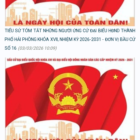
TIỂU SỬ TÓM TẮT NHỮNG NGƯỜI ỨNG CỬ ĐẠI BIỂU HĐND THÀNH
PHỐ HẢI PHÒNG KHÓA XVII, NHIỆM KỲ 2026-2031 - ĐƠN VỊ BẦU CỬ
SỐ 16
(03/03/2026 10:09)