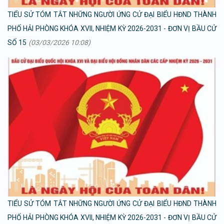
TIỂU SỬ TÓM TẮT NHỮNG NGƯỜI ỨNG CỬ ĐẠI BIỂU HĐND THÀNH
PHỐ HẢI PHÒNG KHÓA XVII, NHIỆM KỲ 2026-2031 - ĐƠN VỊ BẦU CỬ
SỐ 15
(03/03/2026 10:08)
TIỂU SỬ TÓM TẮT NHỮNG NGƯỜI ỨNG CỬ ĐẠI BIỂU HĐND THÀNH
PHỐ HẢI PHÒNG KHÓA XVII, NHIỆM KỲ 2026-2031 - ĐƠN VỊ BẦU CỬ