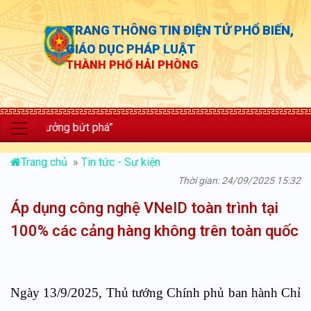
TRANG THÔNG TIN ĐIỆN TỬ PHỔ BIẾN,
GIÁO DỤC PHÁP LUẬT
THÀNH PHỐ HẢI PHÒNG
 trưởng bứt phá”
Trang chủ
»
Tin tức - Sự kiện
Thời gian: 24/09/2025 15:32
Áp dụng công nghệ VNeID toàn trình tại
100% các cảng hàng không trên toàn quốc
Ngày 13/9/2025, Thủ tướng Chính phủ ban hành Chỉ