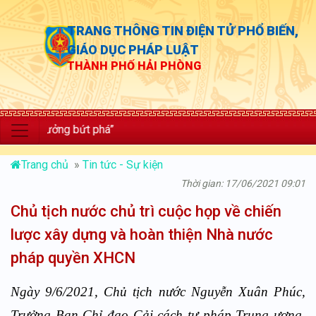
TRANG THÔNG TIN ĐIỆN TỬ PHỔ BIẾN,
GIÁO DỤC PHÁP LUẬT
THÀNH PHỐ HẢI PHÒNG
trưởng bứt phá”
Trang chủ
»
Tin tức - Sự kiện
Thời gian: 17/06/2021 09:01
Chủ tịch nước chủ trì cuộc họp về chiến
lược xây dựng và hoàn thiện Nhà nước
pháp quyền XHCN
Ngày 9/6/2021, Chủ tịch nước Nguyễn Xuân Phúc,
Trưởng Ban Chỉ đạo Cải cách tư pháp Trung ương,