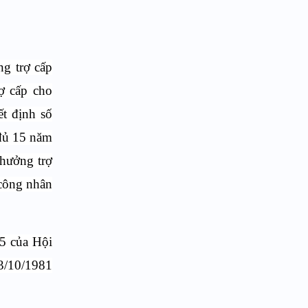
ng trợ cấp
ợ cấp cho
ết định số
 đủ 15 năm
 hưởng trợ
 công nhân
75 của Hội
13/10/1981