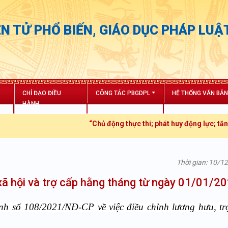
N TỬ PHỔ BIẾN, GIÁO DỤC PHÁP LUẬ
CHỈ ĐẠO ĐIỀU
CÔNG TÁC PBGDPL
HỆ THỐNG VĂN BẢ
HÀNH
“Chủ động thực thi; phát huy động lực; tăng trưởng bứt
Thời gian: 10/1
 xã hội và trợ cấp hằng tháng từ ngày 01/01/2
h số 108/2021/NĐ-CP về việc điều chỉnh lương hưu, tr