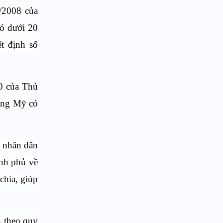
/2008 của
ó dưới 20
t định số
0 của Thủ
hống Mỹ có
n nhân dân
nh phủ về
chia, giúp
h theo quy