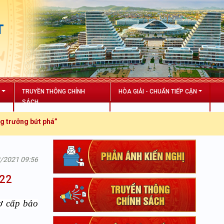
T
N
TRUYỀN THÔNG CHÍNH
HÒA GIẢI - CHUẨN TIẾP CẬN
SÁCH
 phá”
2/2021 09:56
022
ợ cấp bảo