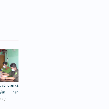
, công an xã
yền hạn
:30)