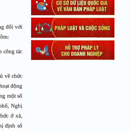
ng đối với
gồm:
m công tác
hủ về chức
 hoạt động
ung một số
 phố, Nghị
hức ở xã,
ị định số