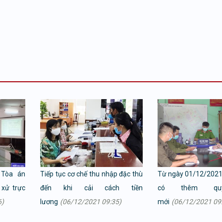
 Tòa án
Tiếp tục cơ chế thu nhập đặc thù
Từ ngày 01/12/2021
 xử trực
đến khi cải cách tiền
có thêm qu
6)
lương
(06/12/2021 09:35)
mới
(06/12/2021 09