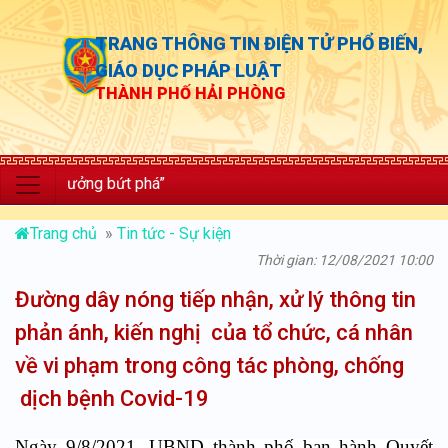
TRANG THÔNG TIN ĐIỆN TỬ PHỔ BIẾN,
GIÁO DỤC PHÁP LUẬT
THÀNH PHỐ HẢI PHÒNG
 trưởng bứt phá”
Trang chủ
»
Tin tức - Sự kiện
Thời gian: 12/08/2021 10:00
Đường dây nóng tiếp nhận, xử lý thông tin
phản ánh, kiến nghị của tổ chức, cá nhân
về vi phạm trong công tác phòng, chống
dịch bệnh Covid-19
Ngày 9/8/2021, UBND thành phố ban hành Quyết