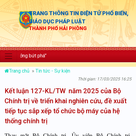
TRANG THÔNG TIN ĐIỆN TỬ PHỔ BIẾN,
GIÁO DỤC PHÁP LUẬT
THÀNH PHỐ HẢI PHÒNG
ưởng bứt phá”
Trang chủ
»
Tin tức - Sự kiện
Thời gian: 17/03/2025 16:25
Kết luận 127-KL/TW năm 2025 của Bộ
Chính trị về triển khai nghiên cứu, đề xuất
tiếp tục sắp xếp tổ chức bộ máy của hệ
thống chính trị
Thay mặt Bộ Chính trị, Ủy viên Bộ Chính trị,