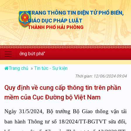
TRANG THÔNG TIN ĐIỆN TỬ PHỔ BIẾN,
GIÁO DỤC PHÁP LUẬT
THÀNH PHỐ HẢI PHÒNG
rưởng bứt phá”
Trang chủ
»
Tin tức - Sự kiện
Thời gian: 12/06/2024 09:04
Quy định về cung cấp thông tin trên phần
mềm của Cục Đường bộ Việt Nam
Ngày 31/5/2024, Bộ trưởng Bộ Giao thông vận tải
ban hành Thông tư số 18/2024/TT-BGTVT sửa đổi,