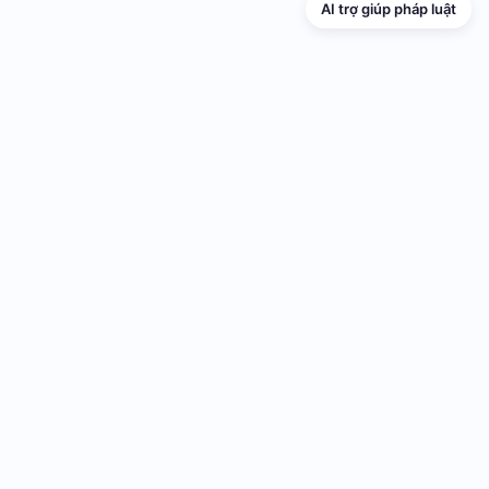
AI trợ giúp pháp luật
TRANG THÔNG TIN ĐIỆN TỬ VỀ PHỔ
BIẾN GIÁO DỤC PHÁP LUẬT
Cơ quan chủ quản: UBND thành phố Hải Phòng
Cơ quan quản lý: Sở Tư pháp thành phố Hải Phòng