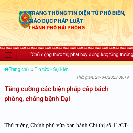
TRANG THÔNG TIN ĐIỆN TỬ PHỔ BIẾN,
GIÁO DỤC PHÁP LUẬT
THÀNH PHỐ HẢI PHÒNG
“Chủ động thực thi; phát huy động lực; tăng trưởng bứt phá”
Trang chủ
»
Tin tức - Sự kiện
Thời gian: 24/04/2023 08:19
Tăng cường các biện pháp cấp bách
phòng, chống bệnh Dại
Thủ tướng Chính phủ vừa ban hành Chỉ thị số 11/CT-