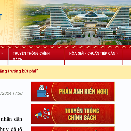
T
N
TRUYỀN THÔNG CHÍNH
HÒA GIẢI - CHUẨN TIẾP CẬN
SÁCH
ng bứt phá”
6/2024 17:30
 nhân dân
Thụy đã tổ