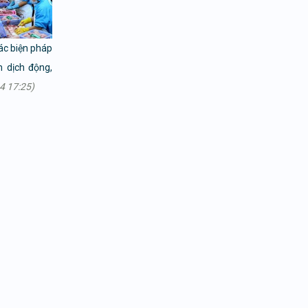
ác biện pháp
m dịch động,
4 17:25)