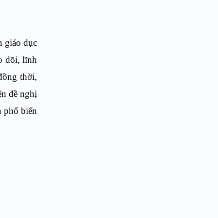
n giáo dục
 dõi, lĩnh
đồng thời,
ện đề nghị
n phổ biến