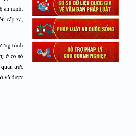
ệ an ninh,
ện cấp xã,
ương trình
tự ở cơ sở
 quan trực
sở và được