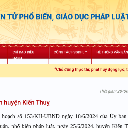
N TỬ PHỔ BIẾN, GIÁO DỤC PHÁP LUẬ
CHỈ ĐẠO ĐIỀU
CÔNG TÁC PBGDPL
HỆ THỐNG VĂN BẢ
HÀNH
“Chủ động thực thi; phát huy động lực; tăng trưở
Thời gian: 28/0
àn huyện Kiến Thuỵ
Kế hoạch số 153/KH-UBND ngày 18/6/2024 của Ủy ban
uấn, phổ biến pháp luật, ngày 25/6/2024, huyện Kiến 