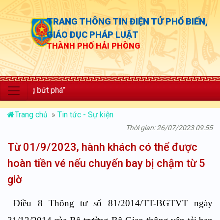
TRANG THÔNG TIN ĐIỆN TỬ PHỔ BIẾN,
GIÁO DỤC PHÁP LUẬT
THÀNH PHỐ HẢI PHÒNG
 bứt phá”
Trang chủ
»
Tin tức - Sự kiện
Thời gian: 26/07/2023 09:55
Từ 01/9/2023, hành khách có thể được
hoàn tiền vé nếu chuyến bay bị chậm từ 5
giờ
Điều 8 Thông tư số 81/2014/TT-BGTVT ngày