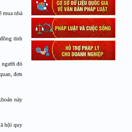
uê mua nhà
 đồng tính
a người đó
 quan, đơn
 khoản này
xã hội quy