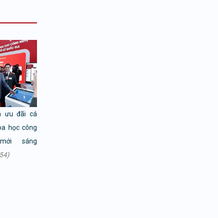
h ưu đãi cá
oa học công
mới sáng
54)