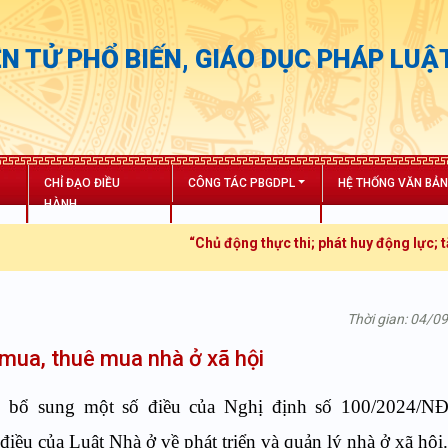
N TỬ PHỔ BIẾN, GIÁO DỤC PHÁP LUẬ
CHỈ ĐẠO ĐIỀU
CÔNG TÁC PBGDPL
HỆ THỐNG VĂN BẢ
HÀNH
“Chủ động thực thi; phát huy động lực; tăng trưở
Thời gian: 04/0
 mua, thuê mua nhà ở xã hội
, bổ sung một số điều của Nghị định số 100/2024/N
điều của Luật Nhà ở về phát triển và quản lý nhà ở xã hội