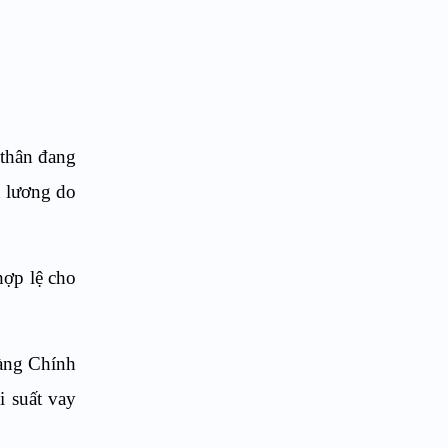
 thân đang
n lương do
hợp lệ cho
hàng Chính
i suất vay