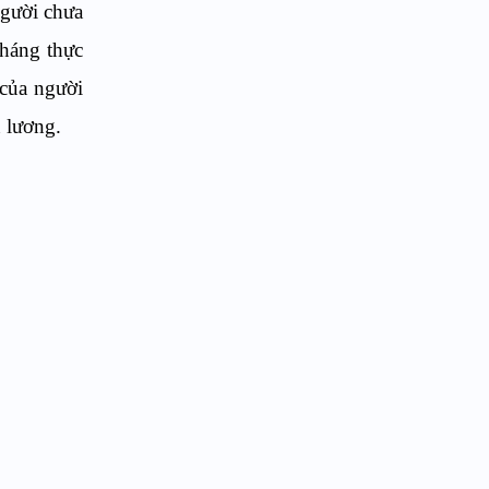
người chưa
tháng thực
 của người
n lương.