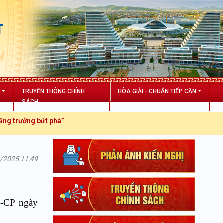
T
N
TRUYỀN THÔNG CHÍNH
HÒA GIẢI - CHUẨN TIẾP CẬN
SÁCH
ng bứt phá”
9/2025 11:49
Đ-CP ngày
.