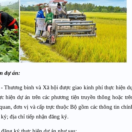
ện dự án:
 - Thương binh và Xã hội được giao kinh phí thực hiện d
c hiện dự án trên các phương tiện truyền thông hoặc trên
ơ quan, đơn vị và cấp trực thuộc Bộ gồm các thông tin chín
 ký;
địa chỉ tiếp nhận đăng ký.
m
đăng ký
thực hiện
dự án như sau: