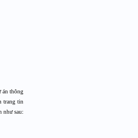
ự án thông
 trang tin
h như sau: