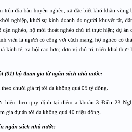
ện trên địa bàn huyện nghèo, xã đặc biệt khó khăn vùng 
hởi nghiệp, khởi sự kinh doanh do người khuyết tật, dân
 cận nghèo, hộ mới thoát nghèo chủ trì thực hiện; dự án c
ành viên là người có công với cách mạng, hộ nghèo có thà
ả kinh tế, xã hội cao hơn; đơn vị chủ trì, triển khai thực 
ột
(01)
hộ
tham gia từ ngân sách nhà nước:
 theo chuỗi giá trị tối đa không quá
0
5 tỷ đồng.
c hiện theo quy định tại điểm a khoản 3 Điều 23 Ngh
am gia dự án
tối đa không quá 40 triệu đồng.
vốn ngân sách nhà nước: