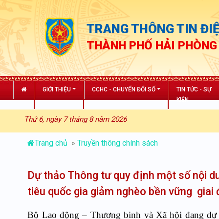
TRANG THÔNG TIN ĐIỆ
THÀNH PHỐ HẢI PHÒNG
GIỚI THIỆU
CCHC - CHUYỂN ĐỔI SỐ
TIN TỨC - SỰ
KIỆN
Thứ 6, ngày 7 tháng 8 năm 2026
Trang chủ
»
Truyền thông chính sách
Dự thảo Thông tư quy định một số nội 
tiêu quốc gia giảm nghèo bền vững gia
Bộ Lao động – Thương binh và Xã hội đang dự 