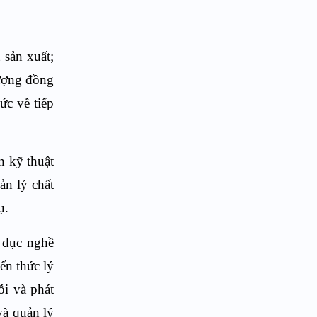
t sản xuất
;
lượng đồng
hức về tiếp
ấn kỹ
thuật
ản lý chất
ụ
.
o dục nghề
iến thức lý
ỗi và phát
và quản lý