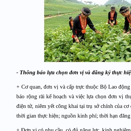
- Thông báo lựa chọn đơn vị và đăng ký thực hi
+ Cơ quan, đơn vị và cấp trực thuộc Bộ Lao động
báo rộng rãi kế hoạch và việc lựa chọn đơn vị thự
điện tử, niêm yết công khai tại trụ sở chính của c
t
hời gian thực hiện;
nguồn kinh phí; t
hời hạn đăng
+ Đ
ơn vị có
nhu cầu, có
đủ năng lực, kinh nghiệ