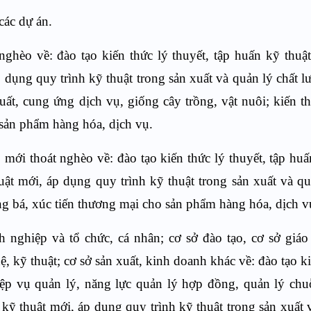
 các
dự án.
 nghèo về
:
đào tạo
kiến thức lý thuyết, tập huấn kỹ
thuậ
 dụng quy trình kỹ thuật trong sản xuất và quản lý chất 
 xuất, cung ứng dịch vụ, giống
cây trồng, vật nuôi; kiến t
 sản phẩm hàng hóa, dịch vụ
.
 mới thoát nghèo
về: đào tạo
kiến thức lý thuyết, tập hu
uật
mới, áp dụng quy trình kỹ thuật trong sản xuất và qu
g bá, xúc tiến thương mại cho sản phẩm hàng hóa, dịch v
h nghiệp và tổ chức, cá nhân; cơ sở đào tạo, cơ sở giá
, kỹ thuật; cơ sở sản xuất, kinh doanh khác
về
:
đào tạo
k
ệp vụ quản lý, năng lực quản lý hợp đồng, quản lý chu
kỹ thuật
mới, áp dụng quy trình kỹ thuật trong sản xuất 