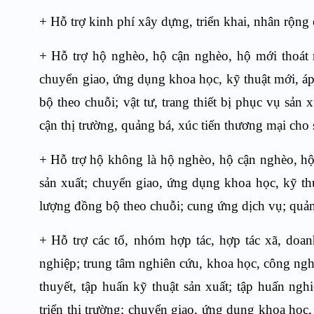
+ Hỗ trợ kinh phí
xây dựng, triển khai, nhân rộng
+
H
ỗ trợ hộ nghèo, hộ cận nghèo, hộ mới thoát
chuyển giao
, ứng dụng
khoa học, kỹ thuật
mới, áp
bộ theo chuỗi
;
vật tư, trang thiết bị phục vụ sản
cận thị trường
, quảng bá, xúc tiến thương mại cho
+
Hỗ trợ hộ không là
hộ nghèo, hộ cận nghèo, hộ
sản xuất
; chuyển giao
, ứng dụng
khoa học, kỹ th
lượng đồng bộ theo chuỗi
;
cung ứng dịch vụ
;
quản
+
Hỗ trợ c
ác tổ, nhóm hợp tác, hợp tác xã, doan
nghiệp; trung tâm nghiên cứu, khoa học, công nghệ
thuyết, tập huấn kỹ
thuật sản xuất
;
tập huấn nghi
triển thị trường;
chuyển giao
, ứng dụng
khoa học, 