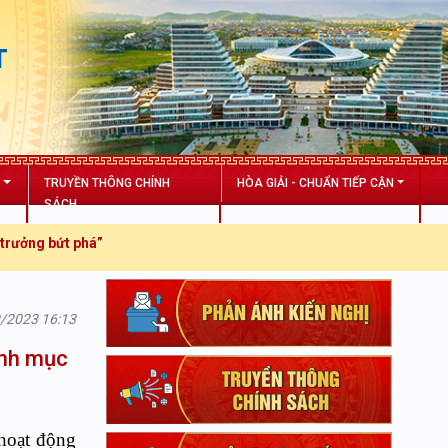
T
N
TRUYỀN THÔNG CHÍNH
HÒA GIẢI - CHUẨN TIẾP CẬN
SÁCH
há”
9/2023 16:13
ình mục
hoạt động