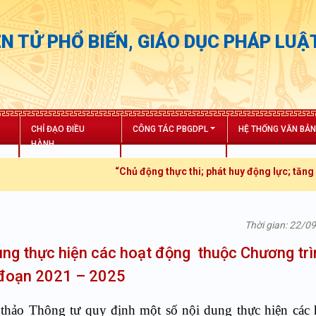
N TỬ PHỔ BIẾN, GIÁO DỤC PHÁP LUẬ
CHỈ ĐẠO ĐIỀU
CÔNG TÁC PBGDPL
HỆ THỐNG VĂN BẢ
HÀNH
“Chủ động thực thi; phát huy động lực; tăng trưởng bứt p
Thời gian: 22/0
dung thực hiện các hoạt động thuộc Chương tr
i đoạn 2021 – 2025
thảo Thông tư quy định một số nội dung thực hiện các 