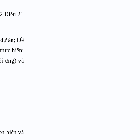
 2 Điều 21
 dự án; Đề
thực hiện
;
ối ứng) và
en biển và