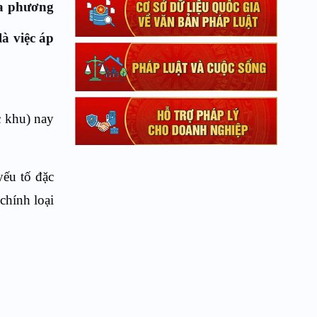
ịa phương
à việc áp
c khu) nay
yếu tố đặc
chính loại