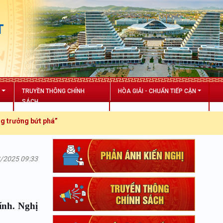
T
N
TRUYỀN THÔNG CHÍNH
HÒA GIẢI - CHUẨN TIẾP CẬN
SÁCH
t phá”
2/2025 09:33
ính. Nghị