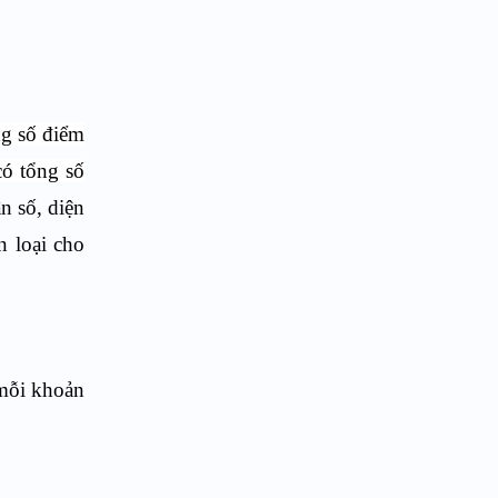
ng số điểm
có tổng số
ân số, diện
n loại cho
 mỗi khoản