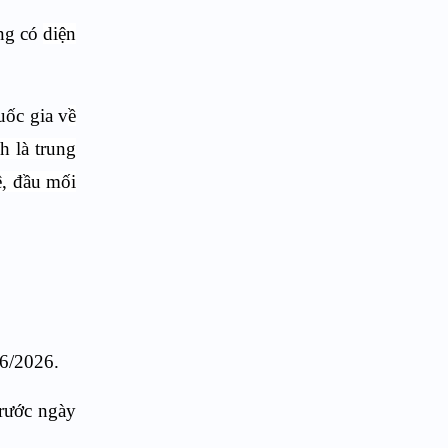
ờng có
diện
uốc gia v
ề
h là trung
ệ, đầu mối
/6/2026.
trước ngày