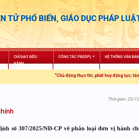
N TỬ PHỔ BIẾN, GIÁO DỤC PHÁP LUẬ
CHỈ ĐẠO ĐIỀU
CÔNG TÁC PBGDPL
HỆ THỐNG VĂN BẢ
HÀNH
“Chủ động thực thi; phát huy động lực; tăng trưởng bứ
Thời gian: 23/1
chính
ịnh số 307/2025/NĐ-CP về phân loại đơn vị hành ch