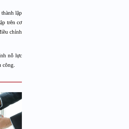
 thành lập
ập trên cơ
điều chỉnh
ính nỗ lực
ụ công.