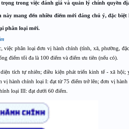
trọng trong việc đánh giá và quản lý chính quyền đ
nh này mang đến nhiều điểm mới đáng chú ý, đặc biệt l
i phân loại mới.
ểm
, việc phân loại đơn vị hành chính (tỉnh, xã, phường, đặ
ng điểm tối đa là 100 điểm và điểm ưu tiên (nếu có).
ện tích tự nhiên; điều kiện phát triển kinh tế - xã hội; 
 vị hành chính loại I: đạt từ 75 điểm trở lên; đơn vị hành 
ính loại III: đạt dưới 60 điểm.