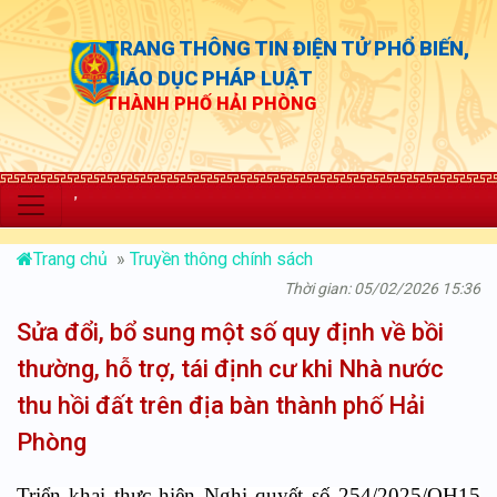
TRANG THÔNG TIN ĐIỆN TỬ PHỔ BIẾN,
GIÁO DỤC PHÁP LUẬT
THÀNH PHỐ HẢI PHÒNG
“Chủ động th
Trang chủ
»
Truyền thông chính sách
Thời gian: 05/02/2026 15:36
Sửa đổi, bổ sung một số quy định về bồi
thường, hỗ trợ, tái định cư khi Nhà nước
thu hồi đất trên địa bàn thành phố Hải
Phòng
Triển khai thực hiện Nghị quyết số 254/2025/QH15