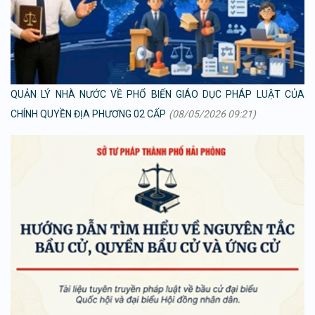
QUẢN LÝ NHÀ NƯỚC VỀ PHỔ BIẾN GIÁO DỤC PHÁP LUẬT CỦA
CHÍNH QUYỀN ĐỊA PHƯƠNG 02 CẤP
(08/05/2026 09:21)