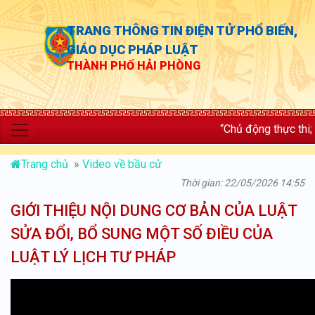
TRANG THÔNG TIN ĐIỆN TỬ PHỔ BIẾN,
GIÁO DỤC PHÁP LUẬT
THÀNH PHỐ HẢI PHÒNG
“Chủ động thực thi; phát 
Trang chủ
»
Video về bầu cử
Thời gian: 22/05/2026 14:55
GIỚI THIỆU NỘI DUNG CƠ BẢN CỦA LUẬT
SỬA ĐỔI, BỔ SUNG MỘT SỐ ĐIỀU CỦA
LUẬT LÝ LỊCH TƯ PHÁP