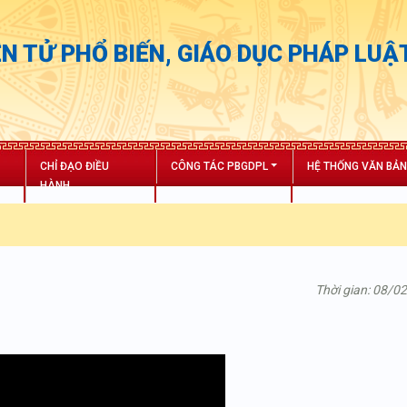
N TỬ PHỔ BIẾN, GIÁO DỤC PHÁP LUẬ
CHỈ ĐẠO ĐIỀU
CÔNG TÁC PBGDPL
HỆ THỐNG VĂN BẢ
HÀNH
Thời gian: 08/0