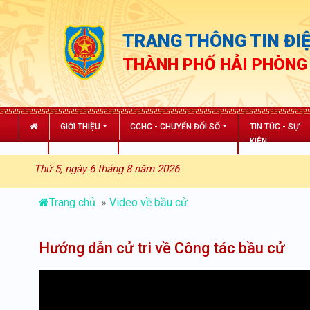
TRANG THÔNG TIN ĐIỆ
THÀNH PHỐ HẢI PHÒNG
GIỚI THIỆU
CCHC - CHUYỂN ĐỔI SỐ
TIN TỨC - SỰ
KIỆN
Thứ 5, ngày 6 tháng 8 năm 2026
Trang chủ
»
Video về bầu cử
Hướng dẫn cử tri về Công tác bầu cử