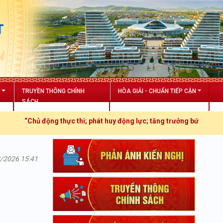
T
N
TRUYỀN THÔNG CHÍNH
HÒA GIẢI - CHUẨN TIẾP CẬN
SÁCH
“Chủ động thực thi; phát huy động lực; tăng trưởng bứt phá”
2/2026 15:41