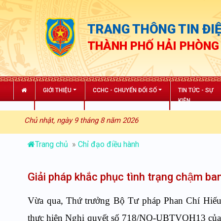
TRANG THÔNG TIN ĐIỆ
THÀNH PHỐ HẢI PHÒNG
GIỚI THIỆU
CCHC - CHUYỂN ĐỔI SỐ
TIN TỨC - SỰ
KIỆN
Chủ nhật, ngày 9 tháng 8 năm 2026
Trang chủ
»
Chỉ đạo điều hành
Giải pháp khắc phục tình trạng chậm ban
Vừa qua, Thứ trưởng Bộ Tư pháp Phan Chí Hiếu chủ
thực hiện Nghị quyết số 718/NQ-UBTVQH13 của Ủ