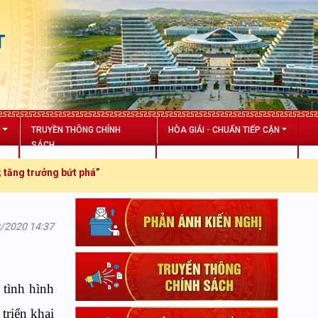
T
N
TRUYỀN THÔNG CHÍNH
HÒA GIẢI - CHUẨN TIẾP CẬN
SÁCH
 trưởng bứt phá”
9/2020 14:37
tình hình
triển khai