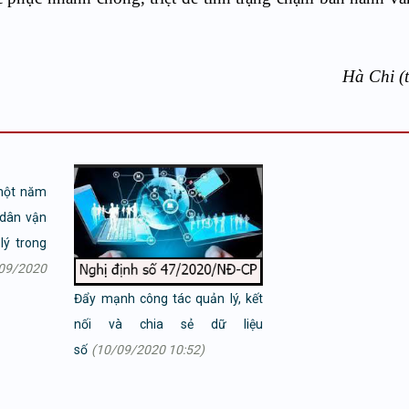
Hà Chi (
một năm
 dân vận
lý trong
09/2020
Đẩy mạnh công tác quản lý, kết
nối và chia sẻ dữ liệu
số
(10/09/2020 10:52)