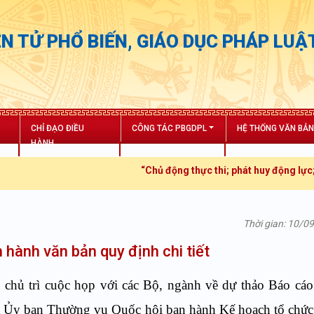
N TỬ PHỔ BIẾN, GIÁO DỤC PHÁP LUẬ
CHỈ ĐẠO ĐIỀU
CÔNG TÁC PBGDPL
HỆ THỐNG VĂN BẢ
HÀNH
“Chủ động thực thi; phát huy động lực; tăng
Thời gian: 10/0
 hành văn bản quy định chi tiết
 trì cuộc họp với các Bộ, ngành về dự thảo Báo cáo 
y ban Thường vụ Quốc hội ban hành Kế hoạch tổ chức 