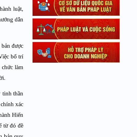
ành luật,
hướng dẫn
n bản được
ệc bố trí
 chức làm
̀i.
 tinh thần
ủ, chính xác
hành Hiến
để từ đó đề
ăn bản quy