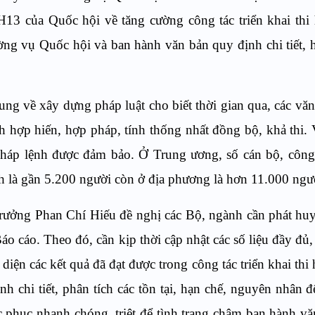
13 của Quốc hội về tăng cường công tác triển khai thi h
̀ng vụ Quốc hội và ban hành văn bản quy định chi tiết, 
chung về xây dựng pháp luật cho biết thời gian qua, các vă
ợp hiến, hợp pháp, tính thống nhất đồng bộ, khả thi. Vi
 pháp lệnh được đảm bảo. Ở Trung ương, số cán bộ, công
nh là gần 5.200 người còn ở địa phương là hơn 11.000 ngươ
ứ trưởng Phan Chí Hiếu đề nghị các Bộ, ngành cần phát huy
o Báo cáo. Theo đó, cần kịp thời cập nhật các số liệu đầy đ
n các kết quả đã đạt được trong công tác triển khai thi 
nh chi tiết, phân tích các tồn tại, hạn chế, nguyên nhân 
ắc phục nhanh chóng, triệt để tình trạng chậm ban hành v