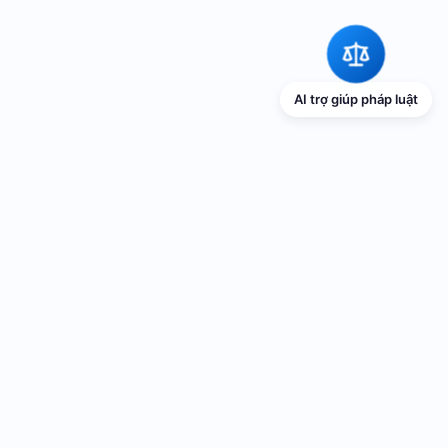
AI trợ giúp pháp luật
TRANG THÔNG TIN ĐIỆN TỬ VỀ PHỔ
BIẾN GIÁO DỤC PHÁP LUẬT