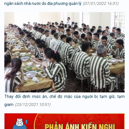
ngân sách nhà nước do địa phương quản lý
(07/01/2022 16:31)
Thay đổi định mức ăn, chế độ mặc của người bị tạm giữ, tạm
giam
(23/12/2021 10:51)