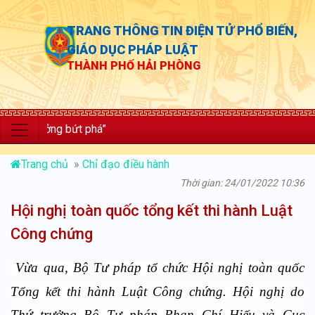
TRANG THÔNG TIN ĐIỆN TỬ PHỔ BIẾN,
GIÁO DỤC PHÁP LUẬT
THÀNH PHỐ HẢI PHÒNG
ưởng bứt phá”
Trang chủ
»
Chỉ đạo điều hành
Thời gian: 24/01/2022 10:36
Hội nghị toàn quốc tổng kết thi hành Luật
Công chứng
Vừa qua, Bộ Tư pháp tổ chức Hội nghị toàn quốc
Tổng kết thi hành Luật Công chứng. Hội nghị do
Thứ trưởng Bộ Tư pháp Phan Chí Hiếu và Cục