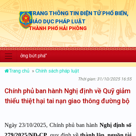
TRANG THÔNG TIN ĐIỆN TỬ PHỔ BIẾN,
GIÁO DỤC PHÁP LUẬT
THÀNH PHỐ HẢI PHÒNG
ưởng bứt phá”
Trang chủ
»
Chính sách pháp luật
Thời gian: 31/10/2025 16:55
Chính phủ ban hành Nghị định về Quỹ giảm
thiểu thiệt hại tai nạn giao thông đường bộ
Ngày 23/10/2025, Chính phủ ban hành
Nghị định số
279/2025/NĐ-CP
, quy định về
thành lập, nguồn tài