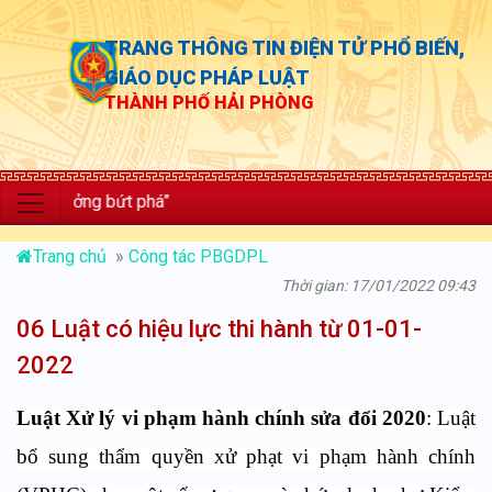
TRANG THÔNG TIN ĐIỆN TỬ PHỔ BIẾN,
GIÁO DỤC PHÁP LUẬT
THÀNH PHỐ HẢI PHÒNG
ưởng bứt phá”
Trang chủ
»
Công tác PBGDPL
Thời gian: 17/01/2022 09:43
06 Luật có hiệu lực thi hành từ 01-01-
2022
Luật Xử lý vi phạm hành chính sửa đổi 2020
: Luật
bổ sung thẩm quyền xử phạt vi phạm hành chính