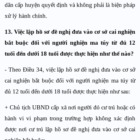
dân cấp huyện quyết định
và
không phải là biện
p
háp
xử lý h
à
nh chính.
13.
Việc lập hồ sơ đề ngh
ị
đưa vào cơ sở cai nghiện
bắt buộc đối với người nghiện ma túy từ đủ 12
tuổi đến dưới 18 tuổi được thực hiện như
thế nào?
- Theo
Điều
34, việc
lập hồ sơ đề ngh
ị
đưa vào cơ sở
cai nghiện bắt buộc đối với người nghiện ma túy từ
đủ 12 tuổi đến dưới 18 tuổi được thực hiện như sau:
+
Ch
ủ
tịch UBND cấp xã nơi người đó cư trú hoặc có
hành vi vi phạm trong trường hợp không xác định
được nơi cư trú lập hồ sơ đề ngh
ị
đưa vào cơ sở cai