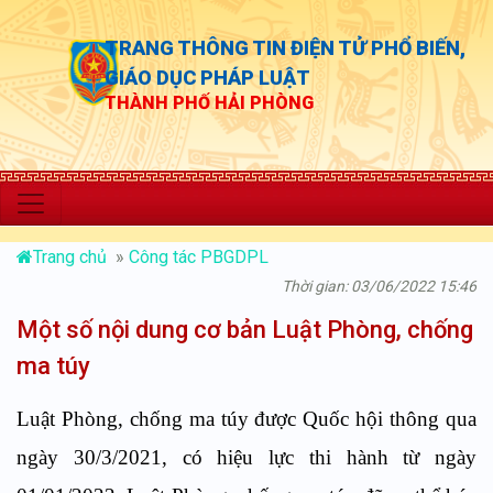
TRANG THÔNG TIN ĐIỆN TỬ PHỔ BIẾN,
GIÁO DỤC PHÁP LUẬT
THÀNH PHỐ HẢI PHÒNG
“Chủ độn
Trang chủ
»
Công tác PBGDPL
Thời gian: 03/06/2022 15:46
Một số nội dung cơ bản Luật Phòng, chống
ma túy
Luật Phòng
,
chống ma túy
được
Quốc hội thông qua
n
gày 30
/
3
/
2021
, có hiệu lực thi hành từ ngày