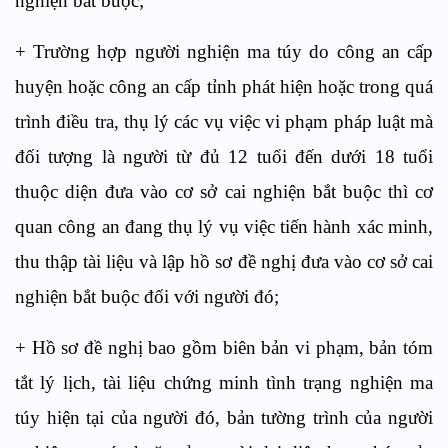
nghiện bắt buộc;
+
Trường hợp người nghiện ma túy do công an cấp
huyện hoặc công an cấp tỉnh phát hiện hoặc trong qu
á
trình điều tra, thụ lý các vụ việc vi phạm pháp luật mà
đối tượng là người từ đủ 12 tuổi đến dưới 18 tuổi
thuộc diện đưa vào cơ sở cai nghiện bắt buộc thì cơ
quan công an đang t
h
ụ lý vụ việc tiến hành xác minh,
thu thập tài liệu và lập hồ sơ đề ngh
ị
đưa v
à
o cơ sở cai
nghiện bắt buộc đối với người đó;
+
Hồ sơ đề nghị bao gồm biên bản vi phạm, bản tóm
tắ
t lý lịch, tài liệu chứng minh tình
tr
ạng nghiện ma
túy hiện tại của người đó, bản tường tr
ì
nh của người