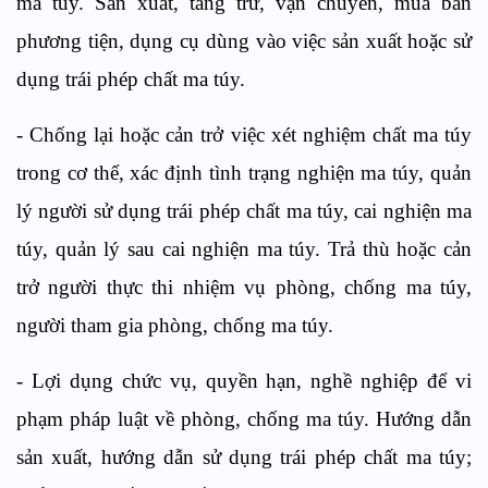
ma túy. Sản xuất, tàng trữ, vận chuyển, mua bán
phương tiện, dụng cụ
d
ùng vào việc sản xuất hoặc sử
dụng
trá
i phép chất ma túy.
-
Chống lại hoặc cản
tr
ở việc xét nghiệm chất ma túy
trong cơ thể, xác định tình trạng nghiện ma túy, quản
lý người sử dụng trá
i
phép chất ma túy, cai nghiện ma
túy, qu
ả
n lý sau cai nghiện ma túy. Trả thù hoặc cản
tr
ở người thực thi nhiệm vụ phòng, chống ma túy,
người tham gia phòng, chống ma túy.
-
Lợi dụng chức vụ, quyền hạn, nghề nghiệp để vi
phạm pháp luật về phòng, chống ma túy. Hướng dẫn
sản xuất, hướng dẫn sử dụng trái phép ch
ấ
t ma túy;