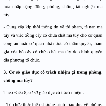
hòa nhập cộng đồng; phòng, chống tái nghiện ma
túy.
-
Cung cấp kịp thời thông tin về tội phạm, tệ nạn ma
túy và việc trồng cây có chứa chất ma túy cho cơ quan
công an hoặc cơ quan nhà nước có thẩm quyền; tham
gia xóa b
ỏ
cây có chứa chất ma t
ú
y do chính quyền
địa phương tổ chức.
3. C
ơ sở giáo dục
có trách nhiệm gì trong phòng,
chống ma túy?
Theo
Điều
8,
cơ sở giáo dục có trách nhiệm:
-
T
ổ
chức thực hiện chương trình giáo dục về phòng,