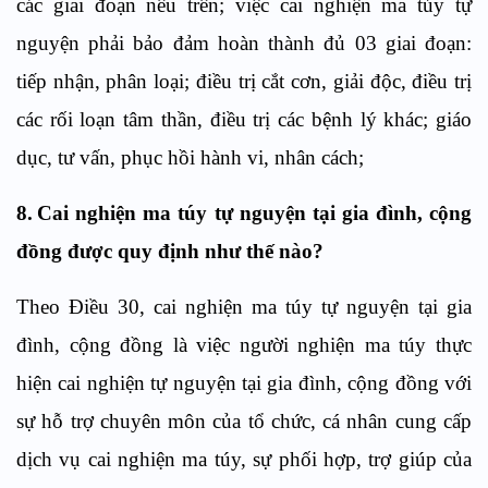
các giai đoạn
nêu trên
; việc cai nghiện ma túy tự
nguyện phải bảo đảm hoàn thành đủ 03 giai đoạn
:
t
iếp nhận, phân loại;
đ
iều trị cắt cơn, giải độc, điều trị
các rối loạn tâm thần, điều trị các bệnh lý khác;
g
iáo
dục, tư vấn, phục hồi hành v
i
, nhân cách;
8.
Cai nghiện ma túy tự nguyện tại gia đình, cộng
đồng
được quy định như thế nào?
Theo
Điều
30, c
ai nghiện ma túy tự nguyện tại gia
đình, cộng đồng
là
việc người nghiện ma túy thực
hiện cai nghiện tự nguyện tại gia đình, cộng đồng với
sự hỗ trợ chuyên môn của tổ chức, cá nhân cung cấp
dịch vụ cai nghiện ma túy, sự phối hợp, trợ giúp của