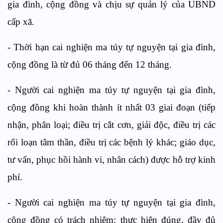
gia đình, cộng đồng và chịu sự quản lý của UBND
cấp xã.
-
Thời hạn cai nghiện ma túy tự nguyện tại gia đ
ì
nh,
cộng đồng là từ đủ 06 tháng đến 12 tháng.
-
Người cai nghiện ma túy tự nguyện tại gia đình,
cộng đồng khi hoàn thành ít nhất 03 giai đoạn
(t
iếp
nhận, phân loại;
đ
iều trị cắt cơn, giải độc, điều trị các
rối loạn tâm thần, điều trị các bệnh lý khác;
g
iáo dục,
tư vấn, phục hồi hành v
i
, nhân cách
)
được hỗ trợ kinh
phí.
-
Người cai nghiện ma túy tự nguyện tại gia đình,
cộng đồng có trách nhiệm:
t
hực hiện đúng, đầy đủ