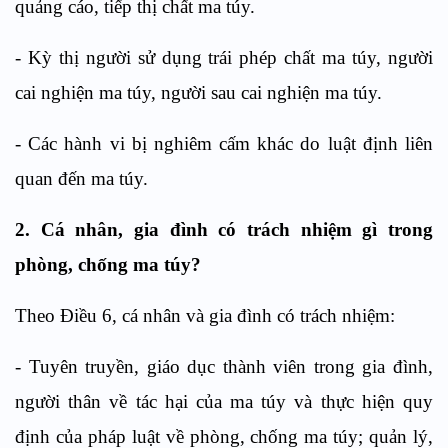
quảng cáo, tiếp thị chất ma túy.
-
Kỳ thị người sử dụng
tr
ái phép chất ma túy, người
cai ngh
i
ện ma túy, người sau cai nghiện ma túy
.
-
Các h
à
nh vi bị nghiêm cấm khác d
o
luật định liên
quan đế
n
ma túy.
2. C
á nhân, gia đình
có trách nhiệm gì trong
phòng, chống ma túy?
Theo
Điều
6,
cá nhân
và
gia đình
có trách nhiệm:
-
Tuyên truyền, giáo dục thành viên trong gia đình,
người thân về tác hại của ma túy và thực hiện quy
định của pháp luật về phòng, chống ma túy; quản lý,