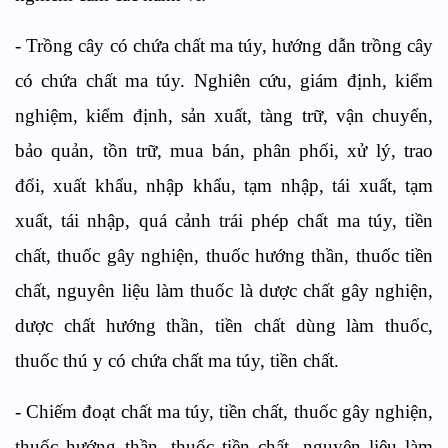
-
Trồng cây có chứa chất ma túy, hướng dẫn trồng cây
có chứa chất ma túy. Nghiên cứu, giám định, kiểm
nghiệm, kiểm định, sản xuất, tàng trữ,
vận
chuyển,
bảo quản,
tồn tr
ữ, mua
bán, phân
phối, xử lý, trao
đổi
, xu
ấ
t kh
ẩu
, nhập khẩu, tạm nhập, tái xuất, tạm
xuất, tái nhập, quá cảnh trái phép chất ma túy
,
tiền
chất, thuốc gây nghiện, thuốc hư
ớ
ng thần, thuốc tiền
chất, nguyên liệu làm thuốc là dược chất gây nghiện,
dược chất hướng thần, tiền chất dùng làm thuốc,
th
uốc thú y có chứa chất ma túy, tiền chất.
-
Chiếm đoạt chất ma túy, tiền chất, thuốc gây nghiện,
thuốc hướng thần, thuốc tiền chất, nguyên liệu làm