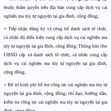
thuộc thẩm quyền trên địa bàn cung cấp dịch vụ cai
nghiện ma túy tự nguyện tại gia đình, cộng đồng;
+
Tiếp nhận đăng ký và công bố danh sách tổ chức,
cá nhân đủ điều kiện cung cấp dịch vụ cai nghiện ma
t
ú
y tự nguyện tại gia đình, cộng đồng;
Thông báo cho
UBND cấp xã danh sách tổ chức, cá nh
â
n cung cấp
dịch vụ cai nghiện ma t
ú
y tự nguy
ệ
n tại gia đình,
cộng đồng;
+
B
ố
t
rí kinh
phí hỗ tr
ợ
công tác ca
i
nghiện ma túy t
ự
nguyện tại gia đình, cộng đồng;
c
hỉ đạo, hướng dẫn,
kiểm tra công tác cai nghiện ma túy tự nguyện tại gia
đình, cộng đồng.