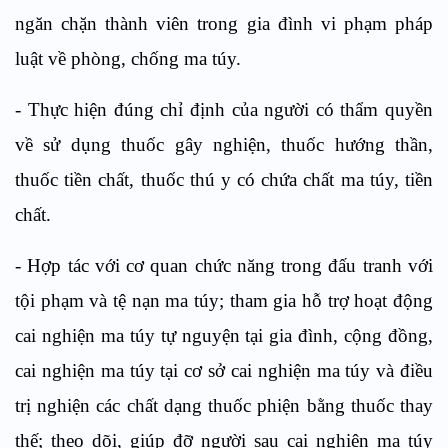
ngăn chặn thành viên trong gia đình vi phạm pháp
luật về phòng, chống ma túy.
-
Thực hiện đúng chỉ định của người có thẩm quyền
về sử dụng thuốc gây nghiện, thuốc hướng thầ
n
,
th
u
ốc t
i
ền chất, thuốc thú y có chứa chất ma t
ú
y, tiền
chất.
-
Hợp tác với cơ quan chức năng trong đấu tranh với
tội phạm và tệ nạn ma túy; tham gia hỗ trợ hoạt động
cai nghiện ma túy tự nguyện tại gia đình, cộng đồng,
cai nghiện ma túy tại cơ sở cai ngh
i
ện ma túy và điều
trị nghiện các chất dạng thuốc phiện bằng thuốc thay
thế; theo dõi, giúp đỡ người sau cai nghiện ma túy