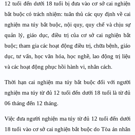
12 tuổi đến dưới 18 tuổi bị đưa vào cơ sở cai ngh
i
ệ
n
bắt buộc có trách nhiệm:
t
uân thủ các quy định về cai
nghiện ma túy bắt buộc, nội quy, quy chế v
à
chịu sự
quản lý, giáo dục, điều trị của cơ sở cai nghiện bắt
buộc;
t
ham gia các hoạt động điều trị, chữa bệnh, giáo
dục, tư vấn, học văn hóa, học nghề, lao động trị liệu
và các hoạt động phục hồi hành v
i
, nhân cách.
Thời hạn cai nghiện ma t
ú
y bắt buộc đối với người
nghiện ma túy từ đủ 12 tuổi đến dưới 18 tuổi là từ đủ
06 tháng đến 12 tháng.
Việc đưa người nghiện ma túy từ đủ 12 tuổi đến dưới
18 tuổi vào c
ơ
s
ở
cai nghiện bắt buộc do Tòa án nhân