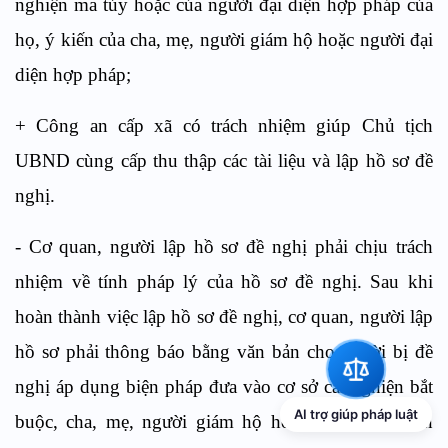
nghiện ma t
ú
y hoặc của người đại diện hợp pháp của
họ, ý kiến của cha, mẹ, người giám hộ hoặc người đại
diện hợp pháp;
+
Công an cấp xã có trách nhiệm giúp Chủ tịch
UBND cùng cấp thu thập các t
ài
liệu v
à
lập hồ sơ đề
ngh
ị
.
-
Cơ quan, người lập hồ sơ đề nghị ph
ả
i chịu trách
nhiệm về tính pháp lý của hồ sơ đề nghị. Sau khi
hoàn thành việc lập hồ sơ đề nghị, cơ quan, người lập
hồ sơ phải thông báo bằng văn bản cho ng
ười
bị đề
nghị áp dụng biện pháp đưa vào cơ sở cai nghiện bắt
AI trợ giúp pháp luật
buộc, cha, mẹ, người giám hộ hoặc người đại di
ệ
n