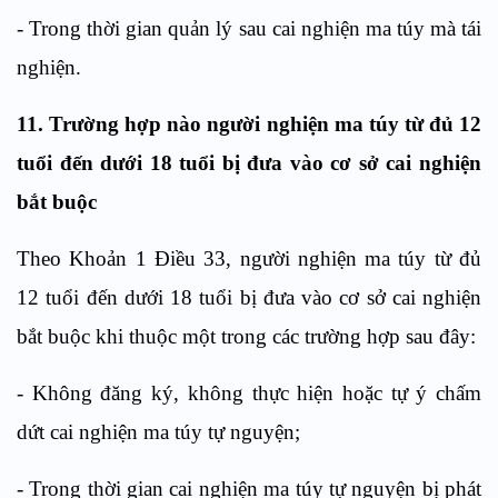
-
Trong thời gian quản lý sau cai nghiện ma t
ú
y mà tái
nghiện.
11. Trường hợp nào n
gười nghiện ma túy từ đủ 12
tuổi đến dưới 18 tuổi bị đưa vào cơ sở cai nghiện
bắt buộc
Theo Khoản 1
Điều
33,
n
gười nghiện ma túy từ đủ
12 tuổi đến dưới 18 tuổi bị đưa vào cơ sở cai nghiện
bắt buộc khi thuộc một trong các tr
ư
ờng hợp sau đây:
-
Không đăng ký, không thực hiện hoặc tự ý chấm
d
ứ
t ca
i
nghiện ma túy tự nguyện;
-
Trong thời gian cai nghiện ma túy tự nguyện bị phát