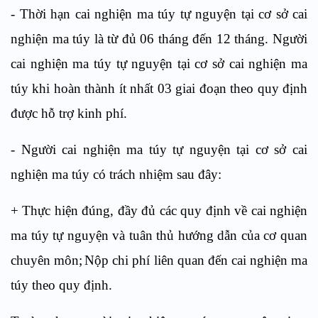
-
Th
ời
hạn cai nghiện ma túy tự nguyện tại cơ sở cai
nghiện ma t
ú
y là từ đủ 06 tháng đến 12 tháng
.
Người
cai nghiện ma túy tự nguyện tại cơ sở cai nghiện ma
túy khi hoàn thành ít nhất 03 giai đoạn
theo
quy định
được hỗ trợ kinh phí.
-
Người cai nghiện ma túy tự nguyện tại cơ sở cai
nghiện ma túy có trách nhiệm sau đây:
+
Thực hiện đúng, đầy đủ các quy định về cai nghiện
ma t
ú
y tự nguyện và tuân thủ hướng dẫn của cơ quan
chuy
ê
n môn;
Nộp chi phí liên quan đến cai nghiện ma
túy theo quy đ
ị
nh.