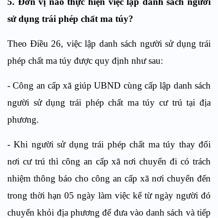
5. Đơn vị nào thực hiện việc lập
danh sách người
sử dụng trái phép chất ma túy
?
Theo
Điều
26, việc l
ập danh sách người sử dụng trái
phép chất ma túy
được quy định như sau:
-
Công an cấp xã giúp UBND cùng cấp lập danh sách
người sử dụng trái phép chất ma túy cư trú tại địa
phương.
-
Khi người sử dụng trái phép chất ma túy thay đổi
nơi cư trú th
ì
công an cấp xã nơi chuyển đi có trách
nhiệm thông báo cho công an cấp xã nơi chuy
ể
n đến
trong thời hạn 05 ngày làm việc kể từ ngày người đó
chuyển khỏi địa p
h
ương đ
ể
đưa v
à
o
d
anh s
á
ch v
à
tiếp