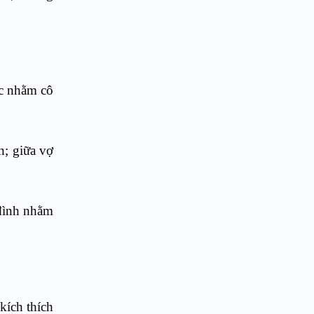
ác nhằm cô
n; giữa vợ
 đình nhằm
kích thích