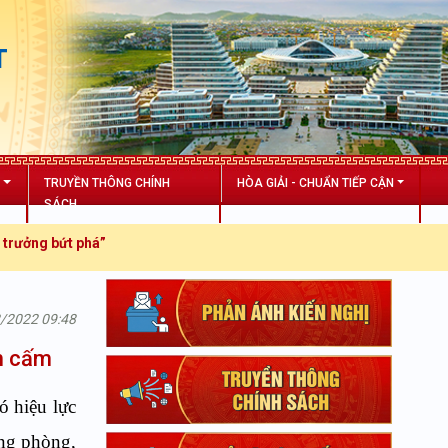
T
N
TRUYỀN THÔNG CHÍNH
HÒA GIẢI - CHUẨN TIẾP CẬN
SÁCH
t phá”
2/2022 09:48
êm cấm
ó hiệu lực
ong phòng,