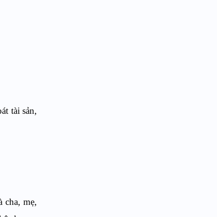
t tài sản,
;
à cha, mẹ,