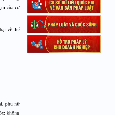
iệm của cơ
hại về thể
ai, phụ nữ
sóc; không