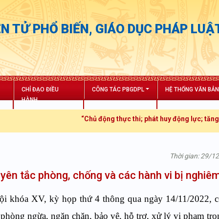
N TỬ PHỔ BIẾN, GIÁO DỤC PHÁP LUẬ
CHỈ ĐẠO ĐIỀU
CÔNG TÁC PBGDPL
HỆ THỐNG VĂN BẢ
HÀNH
“Chủ động thực thi; phát huy động lực; tăng trưởng bứ
Thời gian: 29/1
guyên tắc phòng, chống và các hành vi bị nghi
ội khóa XV, kỳ họp thứ 4 thông qua ngày 14/11/2022, c
 phòng ngừa, ngăn chặn, bảo vệ, hỗ trợ, xử lý vi phạm tr