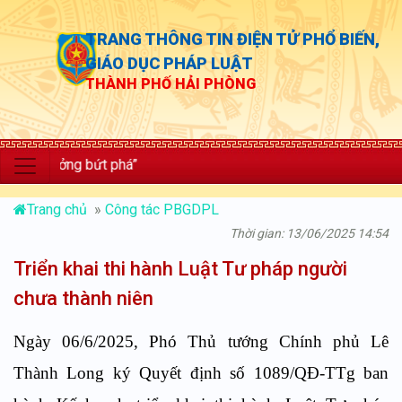
TRANG THÔNG TIN ĐIỆN TỬ PHỔ BIẾN,
GIÁO DỤC PHÁP LUẬT
THÀNH PHỐ HẢI PHÒNG
rưởng bứt phá”
Trang chủ
»
Công tác PBGDPL
Thời gian: 13/06/2025 14:54
Triển khai thi hành Luật Tư pháp người
chưa thành niên
Ngày 06/6/2025, Phó Thủ tướng Chính phủ Lê
Thành Long ký Quyết định số 1089/QĐ-TTg ban