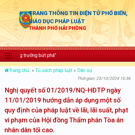
TRANG THÔNG TIN ĐIỆN TỬ PHỔ BIẾN,
GIÁO DỤC PHÁP LUẬT
THÀNH PHỐ HẢI PHÒNG
c; tăng trưởng bứt phá”
Trang chủ
»
Tủ sách pháp luật
»
Dân sự
Thời gian: 23/10/2024 16:36
Nghị quyết số 01/2019/NQ-HĐTP ngày
11/01/2019 hướng dẫn áp dụng một số
quy định của pháp luật về lãi, lãi suất, phạt
vi phạm của Hội đồng Thẩm phán Tòa án
nhân dân tối cao.