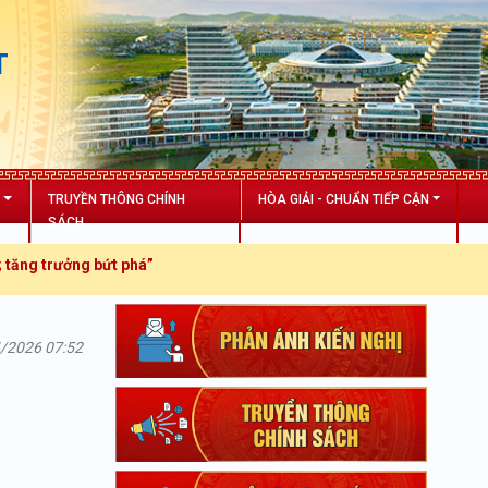
T
N
TRUYỀN THÔNG CHÍNH
HÒA GIẢI - CHUẨN TIẾP CẬN
SÁCH
trưởng bứt phá”
4/2026 07:52