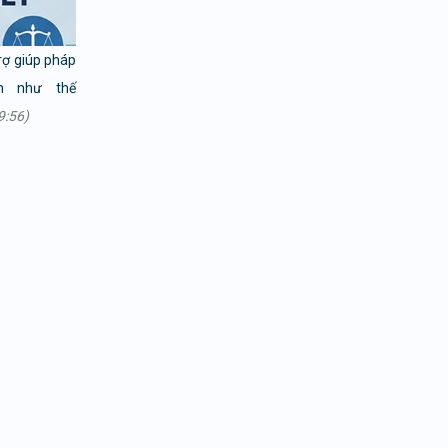
rợ giúp pháp
h như thế
9:56)