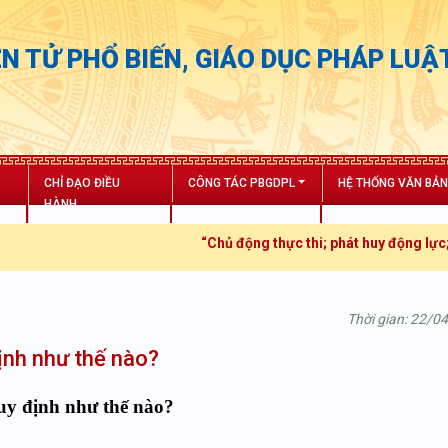
N TỬ PHỔ BIẾN, GIÁO DỤC PHÁP LUẬ
CHỈ ĐẠO ĐIỀU
CÔNG TÁC PBGDPL
HỆ THỐNG VĂN BẢ
HÀNH
“Chủ động thực thi; phát huy động lực; tăng 
Thời gian: 22/0
ịnh như thế nào?
uy định như thế nào?