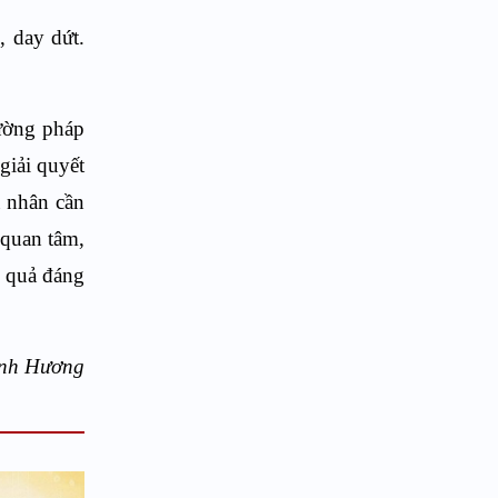
, day dứt.
hường pháp
giải quyết
á nhân cần
 quan tâm,
u quả đáng
ng