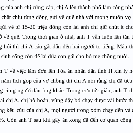
g của anh chị cứng cáp, chị A lên thành phố làm công n
T chắt chiu từng đồng gửi về quê nhà với mong muốn vợ
i về từ 15-20 triệu đồng còn lại anh chỉ giữ chút ít ch
về quê. Trong thời gian ở nhà, anh T vẫn luôn lăn tăn b
hỏi thì chị A cáu gắt dẫn đến hai người to tiếng. Mâu t
i sinh sống còn để lại đứa con gái cho bố mẹ chồng nuôi.
h T về việc làm đơn lên Tòa án nhân dân tỉnh H xin ly 
 năm tích góp của vợ chồng thì chị A nói rằng chị đã tiêu
ung cùng người đàn ông khác. Trong cơn tức giận, anh T 
ai chị A, chị hô hoán, vùng dậy bỏ chạy được vài bước th
ếng kêu cứu của chị A, mọi người trong xóm chạy đến và 
 28%. Còn anh T sau khi gây án xong đã đến cơ quan công