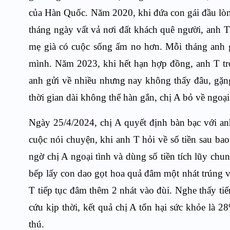
của Hàn Quốc. Năm 2020, khi đứa con gái đầu lòn
tháng ngày vất vả nơi đất khách quê người, anh 
mẹ già có cuộc sống ấm no hơn. Mỗi tháng anh gử
mình. Năm 2023, khi hết hạn hợp đồng, anh T trở 
anh gửi về nhiều nhưng nay không thấy đâu, gặng 
thời gian dài không thể hàn gắn, chị A bỏ về ngoạ
Ngày 25/4/2024, chị A quyết định bàn bạc với an
cuộc nói chuyện, khi anh T hỏi về số tiền sau bao
ngờ chị A ngoại tình và dùng số tiền tích lũy ch
bếp lấy con dao gọt hoa quả đâm một nhát trúng v
T tiếp tục đâm thêm 2 nhát vào đùi. Nghe thấy ti
cứu kịp thời, kết quả chị A tổn hại sức khỏe là
thú.