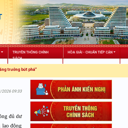
T
N
TRUYỀN THÔNG CHÍNH
HÒA GIẢI - CHUẨN TIẾP CẬN
SÁCH
ởng bứt phá”
2/2026 09:33
hông đủ dư
u lao động