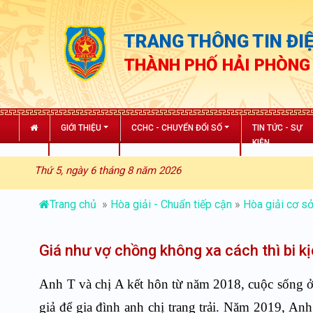
TRANG THÔNG TIN ĐIỆ
THÀNH PHỐ HẢI PHÒNG
GIỚI THIỆU
CCHC - CHUYỂN ĐỔI SỐ
TIN TỨC - SỰ
KIỆN
Thứ 5, ngày 6 tháng 8 năm 2026
Trang chủ
»
Hòa giải - Chuẩn tiếp cận
»
Hòa giải cơ s
Giá như vợ chồng không xa cách thì bi k
Anh T và chị A kết hôn từ năm 2018, cuộc sống 
giả để gia đình anh chị trang trải. Năm 2019, An