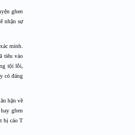
huyện ghen
để nhận sự
 xác minh.
ã tiêu vào
g tội lỗi,
ấy có đáng
 ân hận về
i hay ghen
t bị cáo T