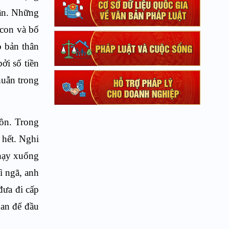
hân. Những
 con và bố
o bản thân
ởi số tiền
huẫn trong
hôn. Trong
 hết. Nghi
chạy xuống
ì ngã, anh
đưa đi cấp
 an để đầu