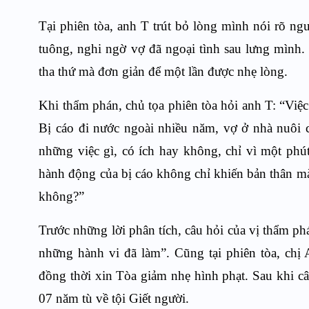
Tại phiên tòa, anh T trút bỏ lòng mình nói rõ n
tuông, nghi ngờ vợ đã ngoại tình sau lưng mình.
tha thứ mà đơn giản để một lần được nhẹ lòng.
Khi thẩm phán, chủ tọa phiên tòa hỏi anh T: “Việ
Bị cáo đi nước ngoài nhiều năm, vợ ở nhà nuôi c
những việc gì, có ích hay không, chỉ vì một phú
hành động của bị cáo không chỉ khiến bản thân mà
không?”
Trước những lời phân tích, câu hỏi của vị thẩm phá
những hành vi đã làm”. Cũng tại phiên tòa, chị
đồng thời xin Tòa giảm nhẹ hình phạt. Sau khi cân
07 năm tù về tội Giết người.