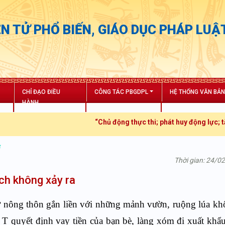
N TỬ PHỔ BIẾN, GIÁO DỤC PHÁP LUẬ
CHỈ ĐẠO ĐIỀU
CÔNG TÁC PBGDPL
HỆ THỐNG VĂN BẢ
HÀNH
“Chủ động thực thi; phát huy động lực; tăng trư
ở
Thời gian: 24/0
ịch không xảy ra
ở nông thôn gắn liền với những mảnh vườn, ruộng lúa k
h T quyết định vay tiền của bạn bè, làng xóm đi xuất khẩ