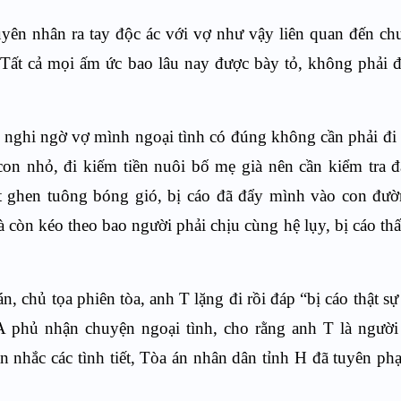
guyên nhân ra tay độc ác với vợ như vậy liên quan đến c
 Tất cả mọi ấm ức bao lâu nay được bày tỏ, không phải 
c nghi ngờ vợ mình ngoại tình có đúng không cần phải đi
on nhỏ, đi kiếm tiền nuôi bố mẹ già nên cần kiểm tra đ
t ghen tuông bóng gió, bị cáo đã đẩy mình vào con đườn
 còn kéo theo bao người phải chịu cùng hệ lụy, bị cáo th
n, chủ tọa phiên tòa, anh T lặng đi rồi đáp “bị cáo thật sự
 A phủ nhận chuyện ngoại tình, cho rằng anh T là ngườ
 nhắc các tình tiết, Tòa án nhân dân tỉnh H đã tuyên phạ