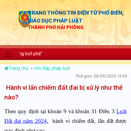
TRANG THÔNG TIN ĐIỆN TỬ PHỔ BIẾN,
GIÁO DỤC PHÁP LUẬT
THÀNH PHỐ HẢI PHÒNG
ởng bứt phá”
Trang chủ
»
Hỏi đáp pháp luật
Thời gian: 08/05/2025 15:03
Hành vi lấn chiếm đất đai bị xử lý như thế
nào?
Theo quy định tại khoản 9 và khoản 31 Điều 3
Luật
Đất đai năm 2024
, hành vi chiếm đất, lấn đất được
quy định như sau: