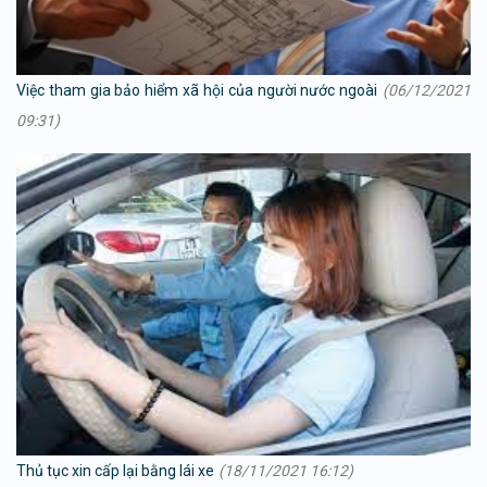
Việc tham gia bảo hiểm xã hội của người nước ngoài
(06/12/2021
09:31)
Thủ tục xin cấp lại bằng lái xe
(18/11/2021 16:12)