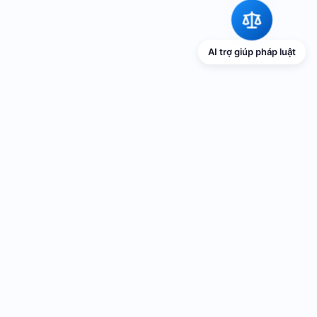
AI trợ giúp pháp luật
TRANG THÔNG TIN ĐIỆN TỬ VỀ PHỔ
BIẾN GIÁO DỤC PHÁP LUẬT
Cơ quan chủ quản: UBND thành phố Hải Phòng