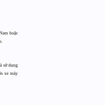
t Nam hoặc
u.
và sử dụng
iển xe máy