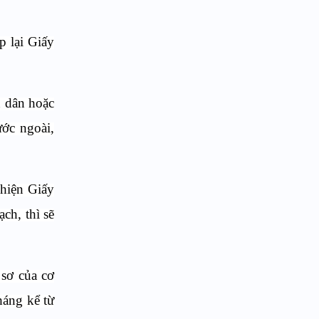
p lại Giấy
n dân hoặc
ước ngoài,
 hiện Giấy
ch, thì sẽ
 sơ của cơ
háng kể từ