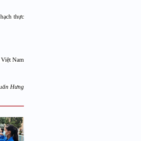
 hạch thực
ộ Việt Nam
uấn Hưng