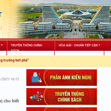
T
N
TRUYỀN THÔNG CHÍNH
HÒA GIẢI - CHUẨN TIẾP CẬN
SÁCH
 bứt phá”
1/2021 16:12
hị cho biết