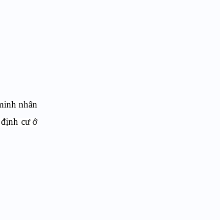
 minh nhân
 định cư ở