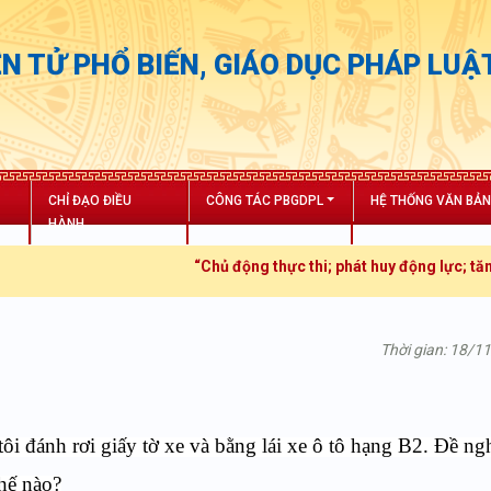
N TỬ PHỔ BIẾN, GIÁO DỤC PHÁP LUẬ
CHỈ ĐẠO ĐIỀU
CÔNG TÁC PBGDPL
HỆ THỐNG VĂN BẢ
HÀNH
“Chủ động thực thi; phát huy động lực; tăng trưởng
Thời gian: 18/1
tôi đánh rơi giấy tờ xe và bằng lái xe ô tô hạng B2. Đề ng
thế nào?