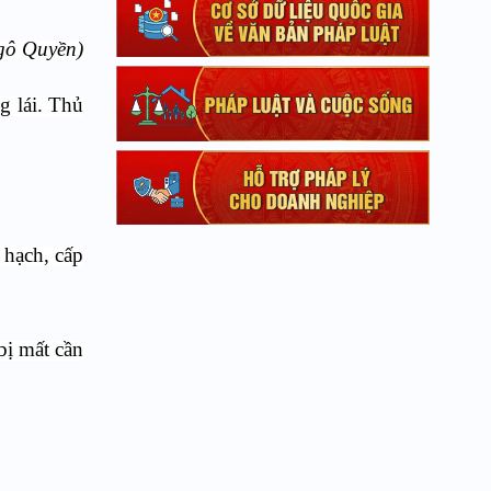
ô Quyền)
g lái. Thủ
 hạch, cấp
bị mất cần