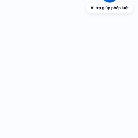
AI trợ giúp pháp luật
TRANG THÔNG TIN ĐIỆN TỬ VỀ PHỔ
BIẾN GIÁO DỤC PHÁP LUẬT
Cơ quan chủ quản: UBND thành phố Hải Phòng
Cơ quan quản lý: Sở Tư pháp thành phố Hải Phòng