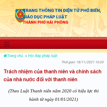
TRANG THÔNG TIN ĐIỆN TỬ PHỔ BIẾN,
GIÁO DỤC PHÁP LUẬT
THÀNH PHỐ HẢI PHÒNG
“Chủ động th
Trang chủ
»
Hỏi đáp pháp luật
Thời gian: 18/11/2021 16:03
Trách nhiệm của thanh niên và chính sách
của nhà nước đối với thanh niên
(Theo Luật Thanh niên năm 2020 có hiệu lực thi
hành từ ngày 01/01/2021)