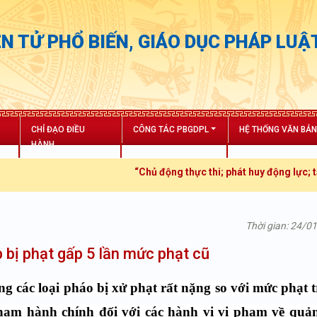
N TỬ PHỔ BIẾN, GIÁO DỤC PHÁP LUẬ
CHỈ ĐẠO ĐIỀU
CÔNG TÁC PBGDPL
HỆ THỐNG VĂN BẢ
HÀNH
“Chủ động thực thi; phát huy động lực; tăng trư
Thời gian: 24/0
 bị phạt gấp 5 lần mức phạt cũ
g các loại pháo bị xử phạt rất nặng so với mức phạt 
 phạm hành chính
đối với các hành vi vi phạm về quản