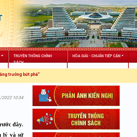
T
N
TRUYỀN THÔNG CHÍNH
HÒA GIẢI - CHUẨN TIẾP CẬN
SÁCH
ởng bứt phá”
1/2022 10:34
trước đây
.
 lý và sử