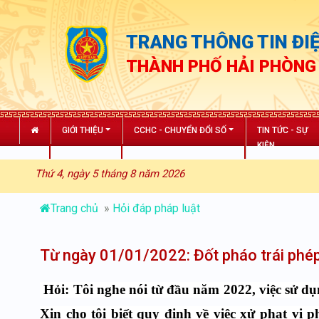
TRANG THÔNG TIN ĐIỆ
THÀNH PHỐ HẢI PHÒNG
GIỚI THIỆU
CCHC - CHUYỂN ĐỔI SỐ
TIN TỨC - SỰ
KIỆN
Thứ 4, ngày 5 tháng 8 năm 2026
Trang chủ
»
Hỏi đáp pháp luật
Từ ngày 01/01/2022: Đốt pháo trái phép
Hỏi
: Tôi nghe nói từ đầu năm 2022,
việc
sử
dụn
Xin cho tôi biết quy định về
việc xử phạt vi