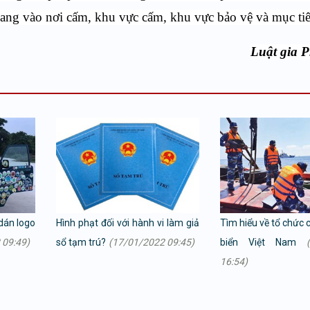
ng vào nơi cấm, khu vực cấm, khu vực bảo vệ và mục tiê
Luật gia 
dán logo
Hình phạt đối với hành vi làm giả
Tìm hiểu về tổ chức 
 09:49)
sổ tạm trú?
(17/01/2022 09:45)
biển Việt Nam
16:54)