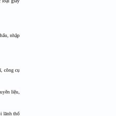
 loại giấy
khẩu, nhập
í, công cụ
uyên liệu,
i lãnh thổ