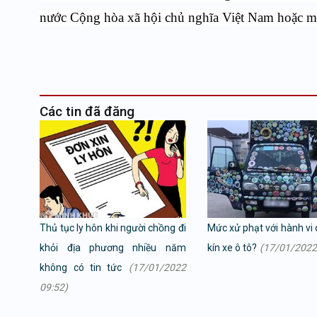
nước Cộng hòa xã hội chủ nghĩa Việt Nam hoặc ma
Các tin đã đăng
Thủ tục ly hôn khi người chồng đi
Mức xử phạt với hành vi 
khỏi địa phương nhiều năm
kín xe ô tô?
(17/01/2022
không có tin tức
(17/01/2022
09:52)