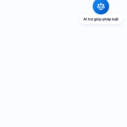
AI trợ giúp pháp luật
TRANG THÔNG TIN ĐIỆN TỬ VỀ PHỔ
BIẾN GIÁO DỤC PHÁP LUẬT
Cơ quan chủ quản: UBND thành phố Hải Phòng