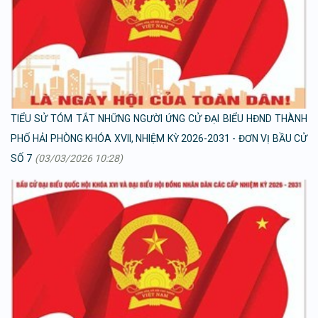
TIỂU SỬ TÓM TẮT NHỮNG NGƯỜI ỨNG CỬ ĐẠI BIỂU HĐND THÀNH
PHỐ HẢI PHÒNG KHÓA XVII, NHIỆM KỲ 2026-2031 - ĐƠN VỊ BẦU CỬ
SỐ 7
(03/03/2026 10:28)