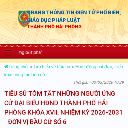
TRANG THÔNG TIN ĐIỆN TỬ PHỔ BIẾN,
GIÁO DỤC PHÁP LUẬT
THÀNH PHỐ HẢI PHÒNG
rưởng bứt phá”
Trang chủ
»
Tìm hiểu về bầu cử
»
Hoạt động chỉ đạo, triển
khai công tác bầu cử
Thời gian: 03/03/2026 10:29
TIỂU SỬ TÓM TẮT NHỮNG NGƯỜI ỨNG
CỬ ĐẠI BIỂU HĐND THÀNH PHỐ HẢI
PHÒNG KHÓA XVII, NHIỆM KỲ 2026-2031
- ĐƠN VỊ BẦU CỬ SỐ 6