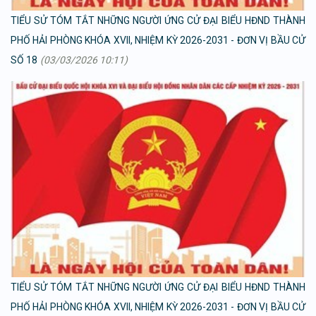
TIỂU SỬ TÓM TẮT NHỮNG NGƯỜI ỨNG CỬ ĐẠI BIỂU HĐND THÀNH
PHỐ HẢI PHÒNG KHÓA XVII, NHIỆM KỲ 2026-2031 - ĐƠN VỊ BẦU CỬ
SỐ 18
(03/03/2026 10:11)
TIỂU SỬ TÓM TẮT NHỮNG NGƯỜI ỨNG CỬ ĐẠI BIỂU HĐND THÀNH
PHỐ HẢI PHÒNG KHÓA XVII, NHIỆM KỲ 2026-2031 - ĐƠN VỊ BẦU CỬ