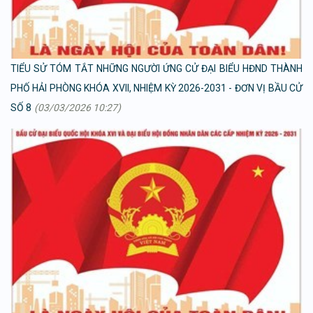
TIỂU SỬ TÓM TẮT NHỮNG NGƯỜI ỨNG CỬ ĐẠI BIỂU HĐND THÀNH
PHỐ HẢI PHÒNG KHÓA XVII, NHIỆM KỲ 2026-2031 - ĐƠN VỊ BẦU CỬ
SỐ 8
(03/03/2026 10:27)